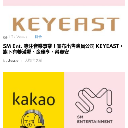
1.2k
Views
綜合
SM Ent. 專注音樂事業！宣布出售演員公司 KEYEAST，
旗下有姜漢娜、金瑞亨、蔡貞安
by
Jessie
大約1年之前