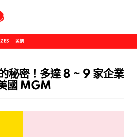
ZZES
民調
秘密！多達 8 ~ 9 家企業
美國 MGM