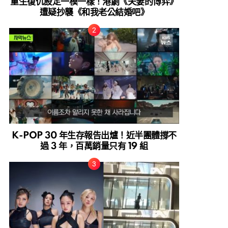
重生復仇設定一模一樣！港劇《夫妻的博弈》
遭疑抄襲《和我老公結婚吧》
K-POP 30 年生存報告出爐！近半團體撐不
過 3 年，百萬銷量只有 19 組