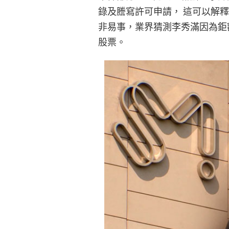
錄及謄寫許可申請， 這可以解
非易事，業界猜測李秀滿因為鉅
股票。