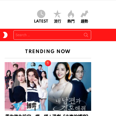
LATEST
流行
熱門
趨勢
Search
SWITCH
for:
SKIN
TRENDING NOW