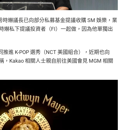
，房時爀議長已向部分私募基金提議收購 SM 娛樂，業
時爀私下提議投資者（FI）一起做，因為他單獨出
同推進 K-POP 選秀（NCT 美國組合），近期也向
稱，Kakao 相關人士親自前往美國會見 MGM 相關