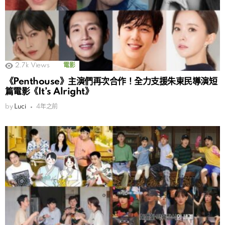
2.7k
Views
電影
《Penthouse》主演們再次合作！全力支援朱東民導演短
篇電影《It’s Alright》
by
Luci
4年之前