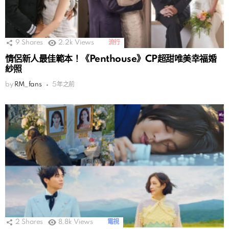
9
Shares
2.2k
Views
流行
情侶新人最佳範本！《Penthouse》CP超甜唯美幸福婚
紗照
by
RM_fans
5年之前
2
Shares
8.8k
Views
電視