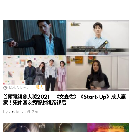
1.5k
Views
藝人
首爾電視劇大獎2021｜《文森佐》《Start-Up》成大贏
家！宋仲基＆秀智封視帝視后
by
Jessie
5年之前