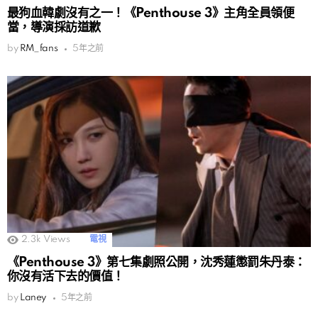
最狗血韓劇沒有之一！《Penthouse 3》主角全員領便
當，導演採訪道歉
by
RM_fans
5年之前
2.3k
Views
電視
《Penthouse 3》第七集劇照公開，沈秀蓮懲罰朱丹泰：
你沒有活下去的價值！
by
Laney
5年之前