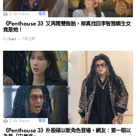
2.4k
Views
電視
《Penthouse 3》又再鬧雙胞胎，柳真找回李智雅親生女
竟是她！
by
Luci
5年之前
2.4k
Views
電視
《Penthouse 3》朴殷碩以新角色登場，網友：第一眼以