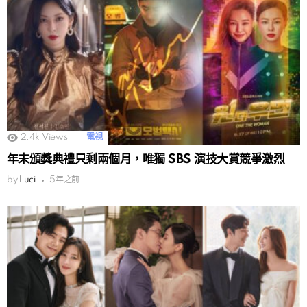
2.4k
Views
電視
年末頒獎典禮只剩兩個月，唯獨 SBS 演技大賞競爭激烈
by
Luci
5年之前