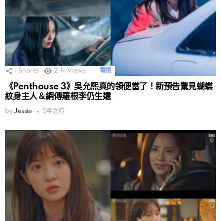
1
Shares
2.1k
Views
電視
《Penthouse 3》吳允熙真的領便當了！新預告驚見蝴蝶
紋身主人＆網傳羅根李仍生還
by
Jessie
5年之前