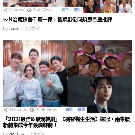
1
Shares
3.4k
Views
綜合
電視
tvN治癒綜藝千篇一律，觀眾厭倦同類節目捱批評
by
Jessie
5年之前
10
Shares
19.4k
Views
綜合
電視
「2021最佳&最爛韓劇」《機智醫生生活》連冠，兩集腰
斬劇集成今年最爛韓劇！
by
RM_fans
5年之前