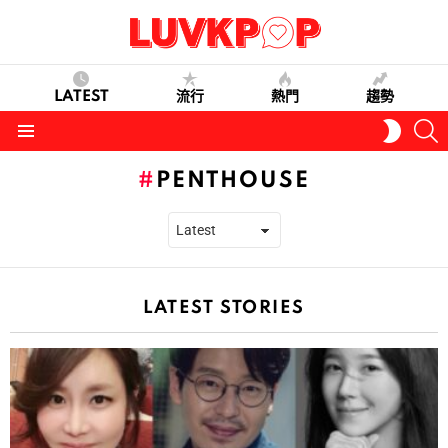
LATEST
流行
熱門
趨勢
S
SWITC
SKIN
Menu
PENTHOUSE
LATEST STORIES