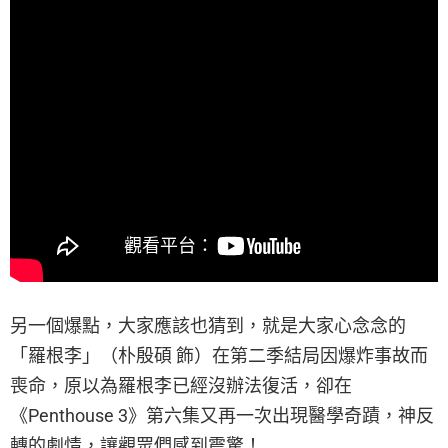
另一個爆點，大家應該也猜到，就是大家心念念的
「羅根李」（朴殷碩 飾）在第二季結局因爆炸事故而
喪命，原以為羅根李已經沒辦法復活，卻在
《Penthouse 3》第六集又再一次出現醫學奇蹟，神反
轉的劇情，讓觀眾們感到震驚！