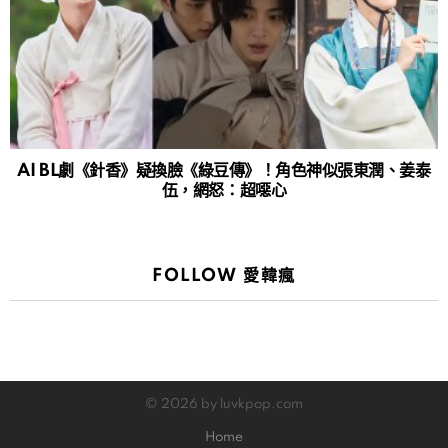
AI BL劇《針香》疑換臉《綠豆傳》！角色神似張東潤、姜泰
伍，網怒：超噁心
FOLLOW 愛韓瘋
© 2026 by luvkpop.com
Home