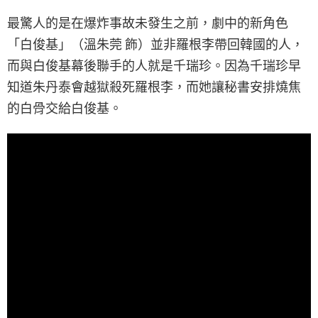
最驚人的是在爆炸事故未發生之前，劇中的新角色
「白俊基」（溫朱莞 飾）並非羅根李帶回韓國的人，
而與白俊基幕後聯手的人就是千瑞珍。因為千瑞珍早
知道朱丹泰會越獄殺死羅根李，而她讓秘書安排燒焦
的白骨交給白俊基。