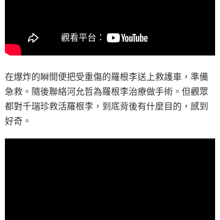
在爆炸的瞬間便把受重傷的羅根李送上救護車，準備
急救。隨後聯絡河允哲為羅根李治療做手術。但觀眾
都對千瑞珍救活羅根李，到底背後有什麼目的，感到
好奇。