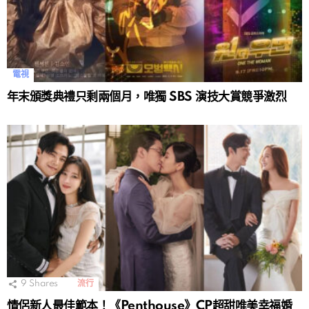
電視
年末頒獎典禮只剩兩個月，唯獨 SBS 演技大賞競爭激烈
9
Shares
流行
情侶新人最佳範本！《Penthouse》CP超甜唯美幸福婚