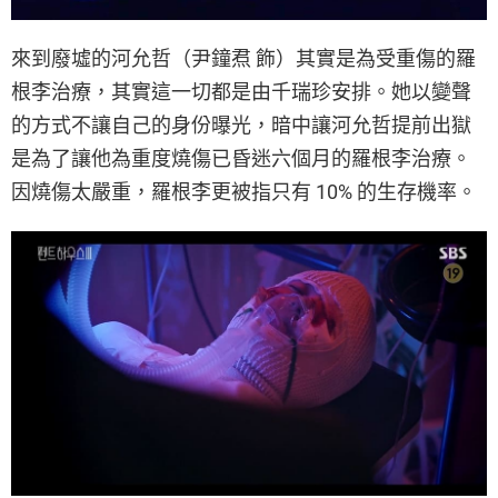
來到廢墟的河允哲（尹鐘焄 飾）其實是為受重傷的羅
根李治療，其實這一切都是由千瑞珍安排。她以變聲
的方式不讓自己的身份曝光，暗中讓河允哲提前出獄
是為了讓他為重度燒傷已昏迷六個月的羅根李治療。
因燒傷太嚴重，羅根李更被指只有 10% 的生存機率。