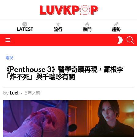
LATEST
流行
熱門
趨勢
S
SWITC
SKIN
Menu
電視
《Penthouse 3》醫學奇蹟再現，羅根李
「炸不死」與千瑞珍有關
by
Luci
5年之前