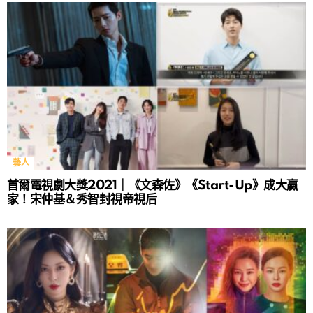
藝人
首爾電視劇大獎2021｜《文森佐》《Start-Up》成大贏
家！宋仲基＆秀智封視帝視后