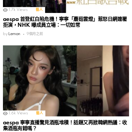
1.7k
Views
藝人
aespa 首登紅白陷危機！寧寧「蘑菇雲燈」惹怒日網連署
拒演，NHK 曝成員立場：一切如常
by
Lemon
9個月之前
1.6k
Views
藝人
aespa 寧寧直播驚見酒瓶堆積！話題又再掀韓網熱議：收
集酒瓶有錯嗎？