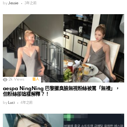
by
Jessie
3年之前
2k
Views
藝人
aespa NingNing 巴黎擺臭臉無視粉絲被罵「無禮」，
但粉絲卻這樣解釋？！
by
Luci
4年之前