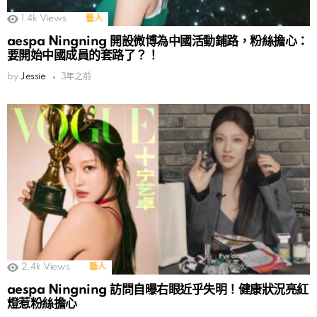
1.4k
Views
藝人
aespa Ningning 開設微博為中國活動鋪路，粉絲擔心：
要開始中國成員的套路了？！
by
Jessie
3年之前
2.4k
Views
藝人
aespa Ningning 訪問自曝右眼近乎失明！健康狀況亮紅
燈惹粉絲擔心