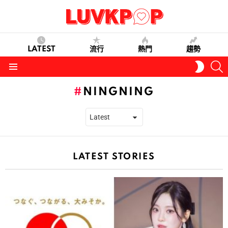
LATEST
流行
熱門
趨勢
S
SWITC
SKIN
Menu
NINGNING
LATEST STORIES