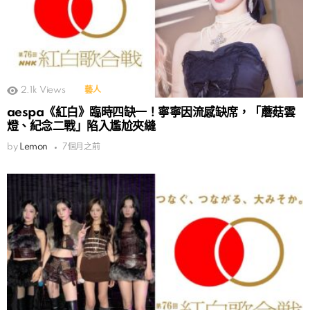
2.1k
Views
藝人
aespa《紅白》臨時四缺一！寧寧因流感缺席，「蘑菇雲
燈、紀念二戰」陷入尷尬夾縫
by
Lemon
7個月之前