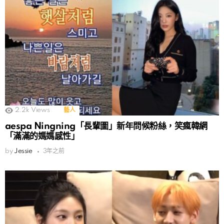
2.2k
Views
藝人
aespa Ningning「長輩圖」新年問候粉絲，笑瘋韓網
「滿滿的媽媽感性」
by
Jessie
3年之前