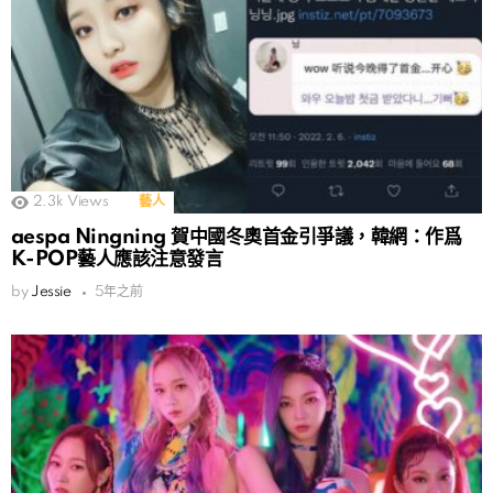
2.3k
Views
藝人
aespa Ningning 賀中國冬奧首金引爭議，韓網：作爲
K-POP藝人應該注意發言
by
Jessie
5年之前