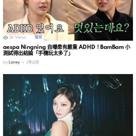
2k
Views
電視
aespa Ningning 自曝患有嚴重 ADHD！BamBam 小
測試得出結論「手機玩太多了」
by
Laney
3年之前