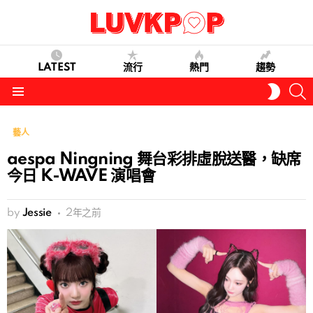
LATEST
流行
熱門
趨勢
S
SWITC
SKIN
Menu
藝人
aespa Ningning 舞台彩排虛脫送醫，缺席
今日 K-WAVE 演唱會
by
Jessie
2年之前