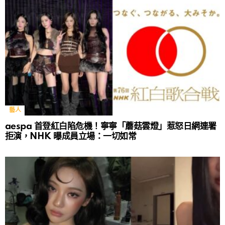
藝人
aespa 首登紅白陷危機！寧寧「蘑菇雲燈」惹怒日網連署
拒演，NHK 曝成員立場：一切如常