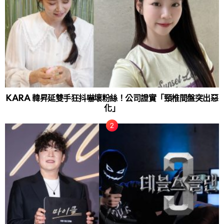
KARA 韓昇延雙手狂抖嚇壞粉絲！公司證實「頸椎間盤突出惡
化」