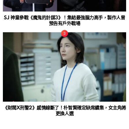
SJ 神童參戰《魔鬼的計謀3》！集結最強腦力高手，製作人曾
預告有戶外戰場
《財閥X刑警2》感情線斷了！朴智賢確定缺席續集，女主角將
更換人選