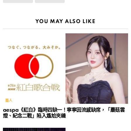
YOU MAY ALSO LIKE
藝人
aespa《紅白》臨時四缺一！寧寧因流感缺席，「蘑菇雲
燈、紀念二戰」陷入尷尬夾縫