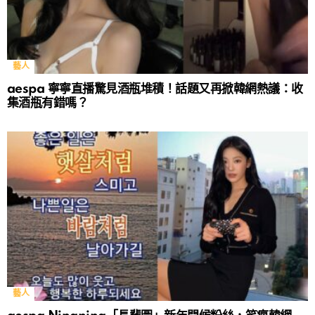
藝人
aespa 寧寧直播驚見酒瓶堆積！話題又再掀韓網熱議：收
集酒瓶有錯嗎？
藝人