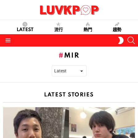
LATEST
流行
熱門
趨勢
S
SWITC
SKIN
Menu
MIR
LATEST STORIES