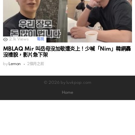
2.1k
Views
電視
MBLAQ Mir 叫岳母沒加敬遭炎上！少喊「Nim」韓網轟
沒禮貌，影片急下架
by
Lemon
2個月之前
© 2026 by luvkpop.com
Home