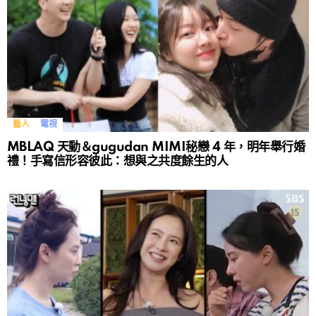
藝人
電視
MBLAQ 天動＆gugudan MIMI秘戀 4 年，明年舉行婚
禮！手寫信形容彼此：想與之共度餘生的人