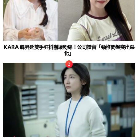
KARA 韓昇延雙手狂抖嚇壞粉絲！公司證實「頸椎間盤突出惡
化」