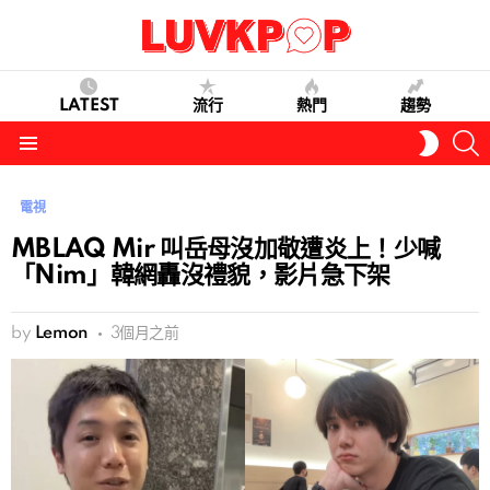
LATEST
流行
熱門
趨勢
S
SWITC
SKIN
Menu
電視
MBLAQ Mir 叫岳母沒加敬遭炎上！少喊
「Nim」韓網轟沒禮貌，影片急下架
by
Lemon
3個月之前