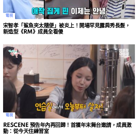
電視
宋智孝「鯊魚夾太隨便」被炎上！開場罕見露肩秀長髮，
新造型《RM》成員全看傻
電視
RESCENE 預告年內再回歸！首獲年末舞台邀請，成員激
動：從今天住練習室