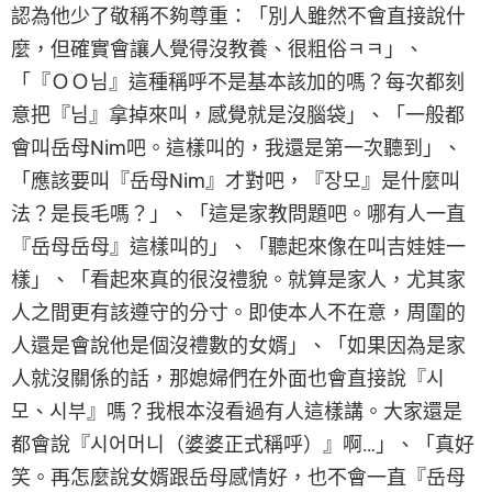
認為他少了敬稱不夠尊重：「別人雖然不會直接說什
麼，但確實會讓人覺得沒教養、很粗俗ㅋㅋ」、
「『ＯＯ님』這種稱呼不是基本該加的嗎？每次都刻
意把『님』拿掉來叫，感覺就是沒腦袋」、「一般都
會叫岳母Nim吧。這樣叫的，我還是第一次聽到」、
「應該要叫『岳母Nim』才對吧，『장모』是什麼叫
法？是長毛嗎？」、「這是家教問題吧。哪有人一直
『岳母岳母』這樣叫的」、「聽起來像在叫吉娃娃一
樣」、「看起來真的很沒禮貌。就算是家人，尤其家
人之間更有該遵守的分寸。即使本人不在意，周圍的
人還是會說他是個沒禮數的女婿」、「如果因為是家
人就沒關係的話，那媳婦們在外面也會直接說『시
모、시부』嗎？我根本沒看過有人這樣講。大家還是
都會說『시어머니（婆婆正式稱呼）』啊…」、「真好
笑。再怎麼說女婿跟岳母感情好，也不會一直『岳母