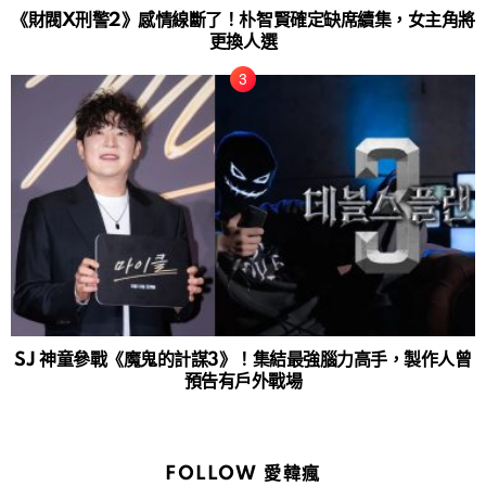
《財閥X刑警2》感情線斷了！朴智賢確定缺席續集，女主角將
更換人選
SJ 神童參戰《魔鬼的計謀3》！集結最強腦力高手，製作人曾
預告有戶外戰場
FOLLOW 愛韓瘋