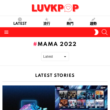
LATEST
流行
熱門
趨勢
S
SWITC
SKIN
Menu
MAMA 2022
LATEST STORIES