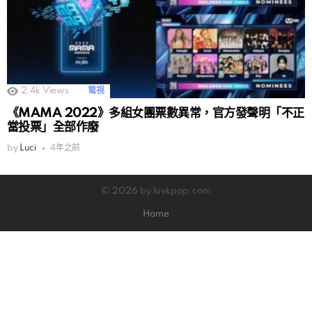
2.4k
Views
電視
《MAMA 2022》多組女團票數異常，官方發聲明「不正
當投票」全部作廢
by
Luci
4年之前
© 2026 by luvkpop.com
Home