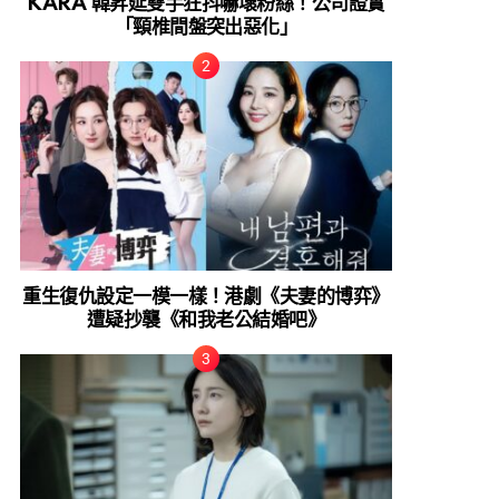
KARA 韓昇延雙手狂抖嚇壞粉絲！公司證實
「頸椎間盤突出惡化」
重生復仇設定一模一樣！港劇《夫妻的博弈》
遭疑抄襲《和我老公結婚吧》