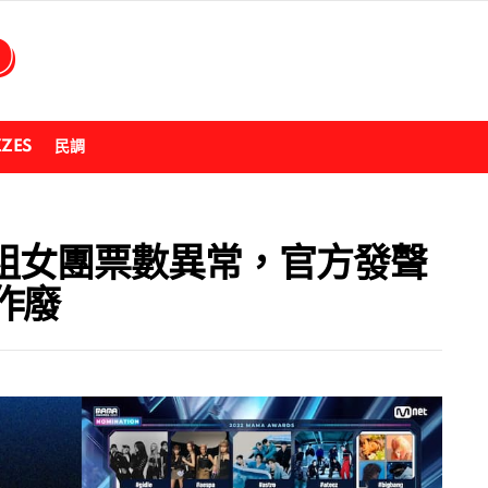
ZZES
民調
多組女團票數異常，官方發聲
作廢