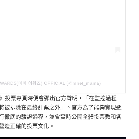
A AWARDS(마마 어워즈) OFFICIAL (@mnet_mama)
022》投票專頁時便會彈出官方聲明，「在監控過程
將被排除在最終計票之外」。官方為了能夠實現透
行徹底的驗證過程，並會實時公開全體投票數和各
營造正確的投票文化。