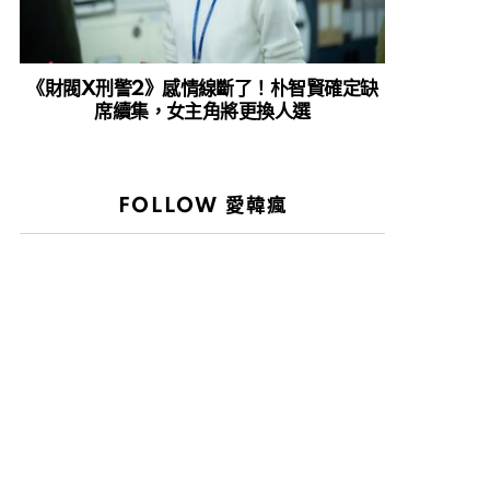
《財閥X刑警2》感情線斷了！朴智賢確定缺
席續集，女主角將更換人選
FOLLOW 愛韓瘋