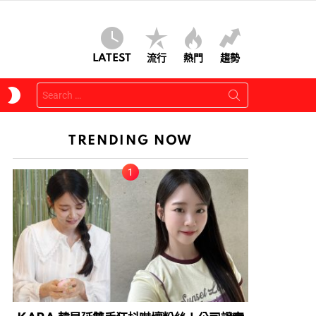
LATEST
流行
熱門
趨勢
Search
SWITCH
for:
SKIN
TRENDING NOW