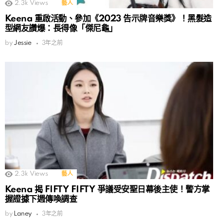
2.3k
Views
藝人
Keena 重啟活動、參加《2023 告示牌音樂獎》！黑髮造
型網友讚爆：長得像「傑尼龜」
by
Jessie
3年之前
2.3k
Views
藝人
Keena 揭 FIFTY FIFTY 爭議受安聖日幕後主使！警方掌
握證據下週傳喚調查
by
Laney
3年之前