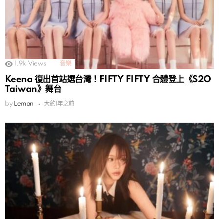
1.9k
Views
音樂
Keena 復出首站選台灣！FIFTY FIFTY 合體登上《S2O
Taiwan》舞台
by
Lemon
大約1年之前