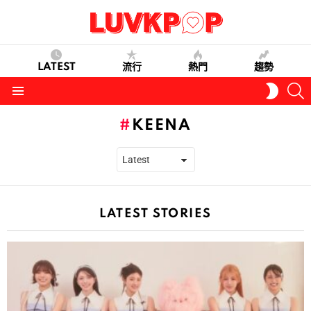
LATEST
流行
熱門
趨勢
S
SWITC
SKIN
Menu
KEENA
LATEST STORIES