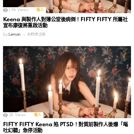
1.9k
Views
藝人
Keena 與製作人對簿公堂後病倒！FIFTY FIFTY 所屬社
宣布康復將重啟活動
by
Lemon
大約1年之前
2k
Views
藝人
FIFTY FIFTY Keena 陷 PTSD！對質前製作人後爆「嘔
吐幻聽」急停活動