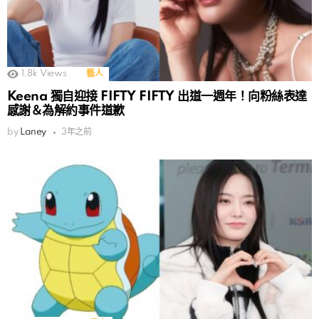
1.8k
Views
藝人
Keena 獨自迎接 FIFTY FIFTY 出道一週年！向粉絲表達
感謝＆為解約事件道歉
by
Laney
3年之前