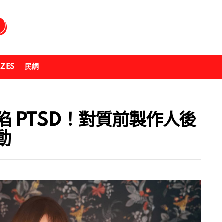
ZZES
民調
na 陷 PTSD！對質前製作人後
動