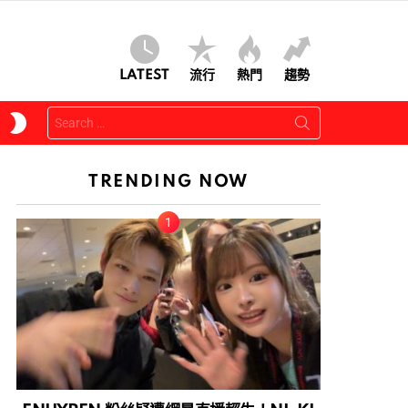
LATEST
流行
熱門
趨勢
Search
SWITCH
for:
SKIN
TRENDING NOW