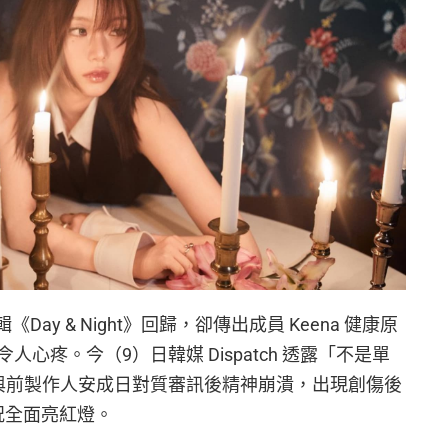
三輯《Day & Night》回歸，卻傳出成員 Keena 健康原
心疼。今（9）日韓媒 Dispatch 透露「不是單
與前製作人安成日對質審訊後精神崩潰，出現創傷後
況全面亮紅燈。