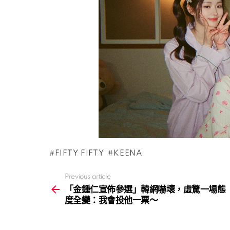
FIFTY FIFTY
KEENA
Previous article
See
more
「金鍾仁宣佈參選」韓網嚇壞，虛驚一場態
度全變：我會投他一票～