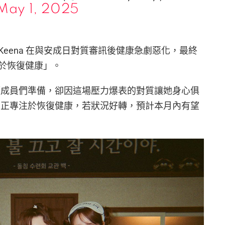
May 1, 2025
eena 在與安成日對質審訊後健康急劇惡化，最終
於恢復健康」。
姐帶領成員們準備，卻因這場壓力爆表的對質讓她身心俱
na 正專注於恢復健康，若狀況好轉，預計本月內有望