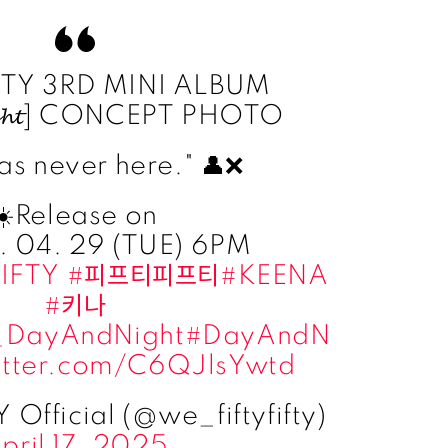
FTY 3RD MINI ALBUM
𝓲𝓰𝓱𝓽] CONCEPT PHOTO
as never here." 👤❌
☀️Release on
. 04. 29 (TUE) 6PM
IFTY
#피프티피프티
#KEENA
#키나
_DayAndNight
#DayAndN
witter.com/C6QJlsYwtd
 Official (@we_fiftyfifty)
pril 17, 2025