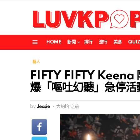
HOME
新聞
排行
流行
美食
QUI
Menu
藝人
FIFTY FIFTY Kee
爆「嘔吐幻聽」急停活
by
Jessie
大約1年之前