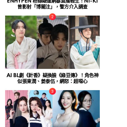
ENHYPEN 粉絲疑遭網暴直播輕生！NI-KI
曾影射「博關注」，警方介入調查
AI BL劇《針香》疑換臉《綠豆傳》！角色神
似張東潤、姜泰伍，網怒：超噁心