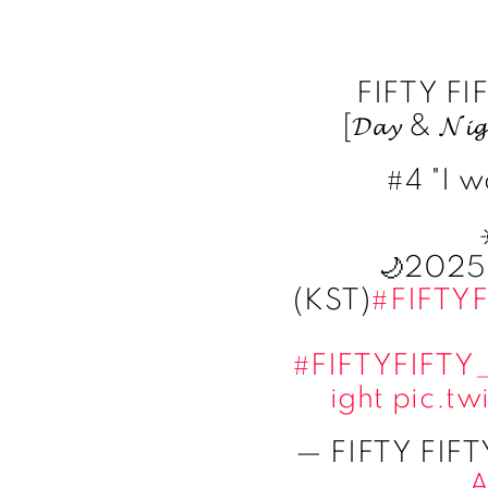
FIFTY FI
[𝓓𝓪𝔂 & 
#4 "I w
🌙2025
(KST)
#FIFTYF
#FIFTYFIFTY
ight
pic.t
— FIFTY FIFTY
A