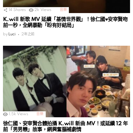
14
Shares
2k
Views
音樂
K.will 新歌 MV 延續「基情世界觀」！徐仁國♥安宰賢吻
前一秒，全網暴動「盼有好結局」
by
Luci
2年之前
1.5k
Views
音樂
徐仁國、安宰賢合體拍攝 K.will 新曲 MV！或延續 12 年
前「男男戀」故事，網興奮腦補劇情