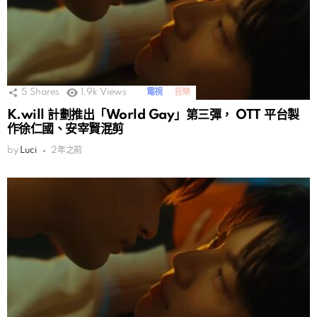
5
Shares
1.9k
Views
電視
音樂
K.will 計劃推出「World Gay」第三彈， OTT 平台製
作徐仁國、安宰賢混剪
by
Luci
2年之前