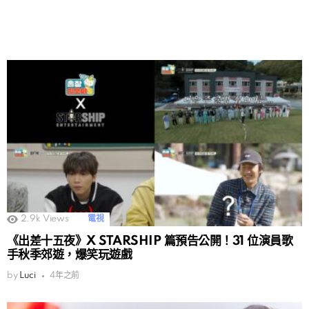
2.9k
Views
電視
《出差十五夜》X STARSHIP 篇預告公開！31 位演員歌
手秋季郊遊，爆笑玩遊戲
by
Luci
4年之前