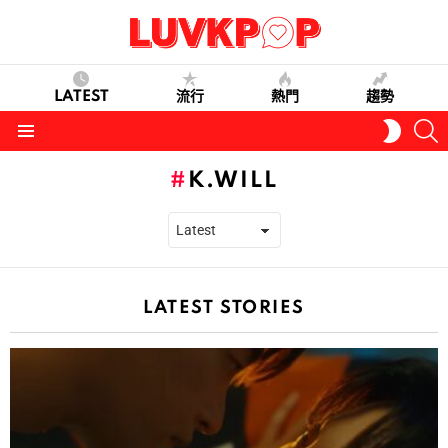
LATEST
流行
熱門
趨勢
S
SWITC
SKIN
Menu
K.WILL
LATEST STORIES