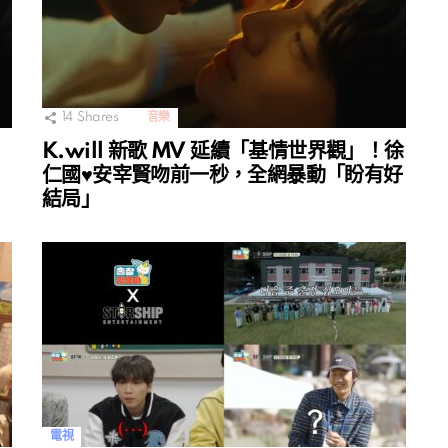
14
Shares
音樂
K.will 新歌 MV 延續「基情世界觀」！徐
仁國♥安宰賢吻前一秒，全網暴動「盼有好
結局」
電視