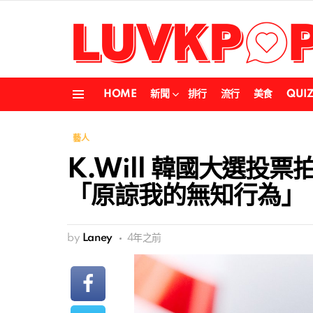
HOME
新聞
排行
流行
美食
QUI
Menu
藝人
K.Will 韓國大選投
「原諒我的無知行為」
by
Laney
4年之前