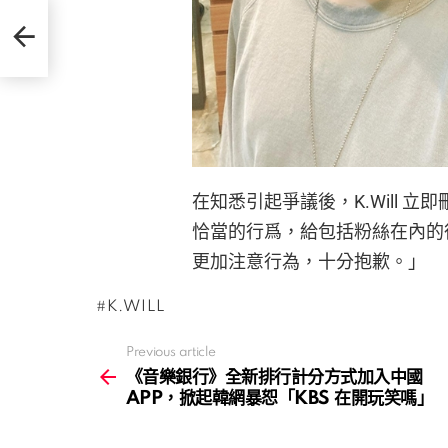
國
嗎」
在知悉引起爭議後，K.Will
恰當的行爲，給包括粉絲在內的
更加注意行為，十分抱歉。」
K.WILL
Previous article
See
more
《音樂銀行》全新排行計分方式加入中國
APP，掀起韓網暴恕「KBS 在開玩笑嗎」