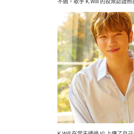
不過，歌手 K.Will 的投票認
K.Will 在當天通過 IG 