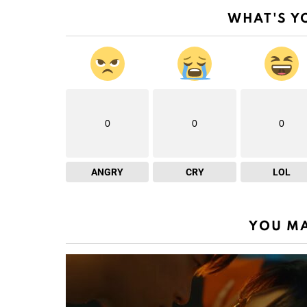
WHAT'S Y
0
0
0
ANGRY
CRY
LOL
YOU MA