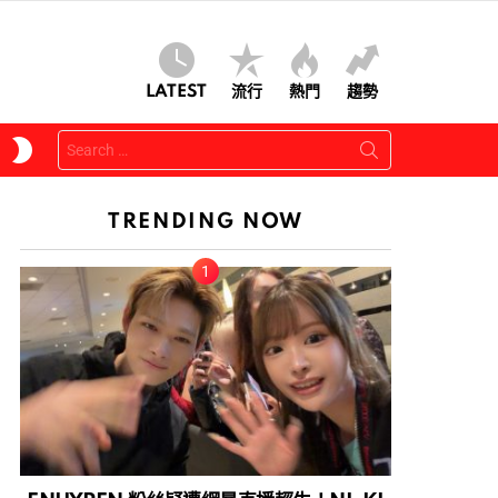
LATEST
流行
熱門
趨勢
Search
SWITCH
for:
SKIN
TRENDING NOW