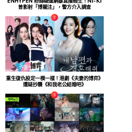
ENHYPEN 粉絲疑遭網暴直播輕生！NI-KI
曾影射「博關注」，警方介入調查
重生復仇設定一模一樣！港劇《夫妻的博弈》
遭疑抄襲《和我老公結婚吧》