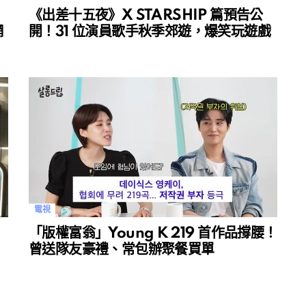
《出差十五夜》X STARSHIP 篇預告公
網
開！31 位演員歌手秋季郊遊，爆笑玩遊戲
電視
「版權富翁」Young K 219 首作品撐腰！
曾送隊友豪禮、常包辦聚餐買單