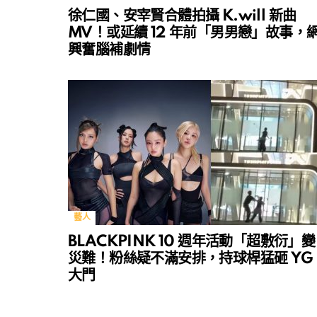
徐仁國、安宰賢合體拍攝 K.will 新曲
MV！或延續 12 年前「男男戀」故事，
興奮腦補劇情
藝人
BLACKPINK 10 週年活動「超敷衍」變
災難！粉絲疑不滿安排，持球桿猛砸 YG
大門