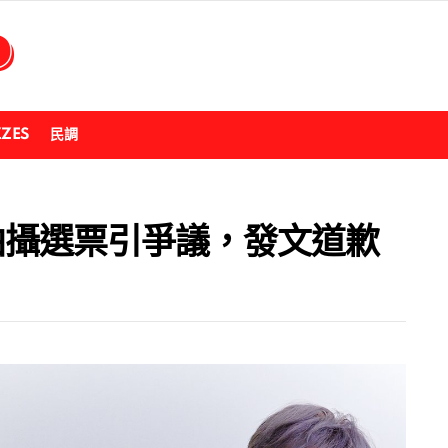
ZZES
民調
票拍攝選票引爭議，發文道歉