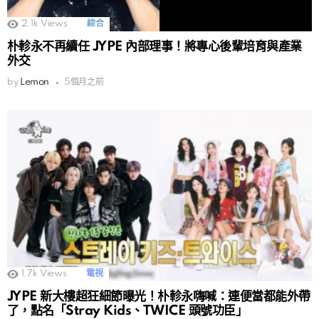
2.1k
Views
綜合
朴軫永不再續任 JYPE 內部理事！將專心後輩培育與產業
外交
by
Lemon
5個月之前
1.7k
Views
電視
JYPE 新大樓超狂細節曝光！朴軫永嗨喊：連便當都能外帶
了，點名「Stray Kids、TWICE 頭號功臣」