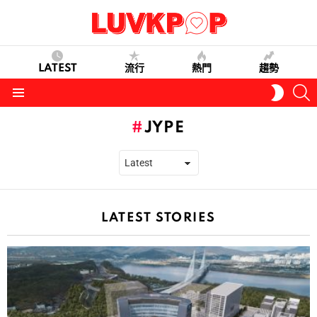
LATEST
流行
熱門
趨勢
S
SWITC
SKIN
Menu
JYPE
LATEST STORIES