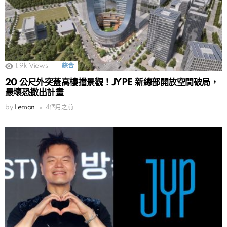
1.9k
Views
綜合
20 公尺外突蓋高樓擋景觀！JYPE 新總部開放空間破局，
最壞恐撤出計畫
by
Lemon
4個月之前