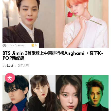
3.2k
Views
藝人
BTS Jimin 3首歌登上中東排行榜Anghami ，寫下K-
POP新紀錄
by
Luci
5年之前