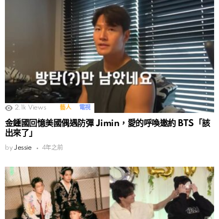
2.1k
Views
藝人
電視
金鍾國回憶美國偶遇防彈 Jimin，愛的呼喚邀約 BTS「該
出來了」
by
Jessie
4年之前