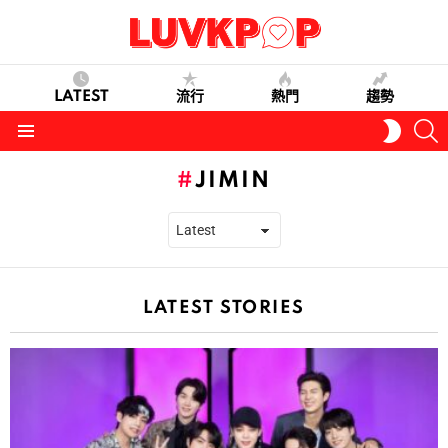
LATEST
流行
熱門
趨勢
S
SWITC
SKIN
Menu
JIMIN
LATEST STORIES