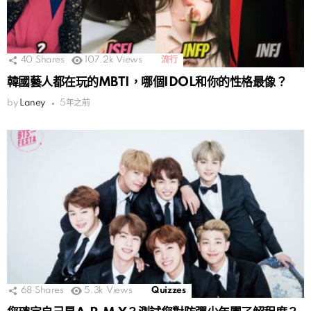
40
Shares
107.2k
Views
流行
韓國藝人都在玩的MBTI，哪個IDOL和你的性格最像？
by
Laney
5年之前
68
Shares
5.3k
Views
Quizzes