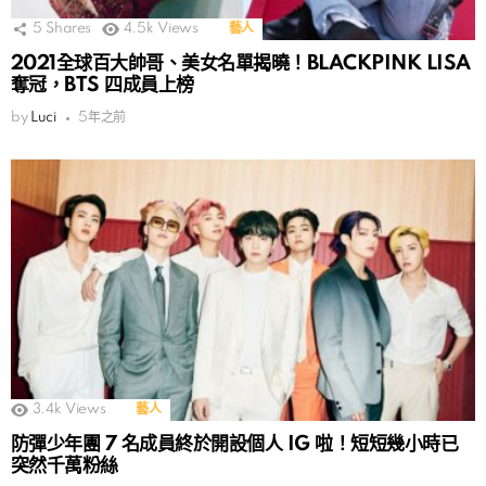
5
Shares
4.5k
Views
藝人
2021全球百大帥哥、美女名單揭曉！BLACKPINK LISA
奪冠，BTS 四成員上榜
by
Luci
5年之前
3.4k
Views
藝人
防彈少年團 7 名成員終於開設個人 IG 啦！短短幾小時已
突然千萬粉絲