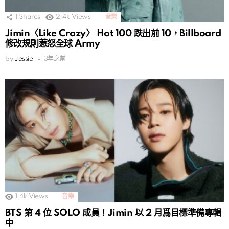
1
Shares
2.4k
Views
音樂
Jimin〈Like Crazy〉 Hot 100 跌出前 10，Billboard
修改規則惹怒全球 Army
by
Jessie
3年之前
1.4k
Views
音樂
BTS 第 4 位 SOLO 成員！Jimin 以 2 月爲目標準備專輯
中