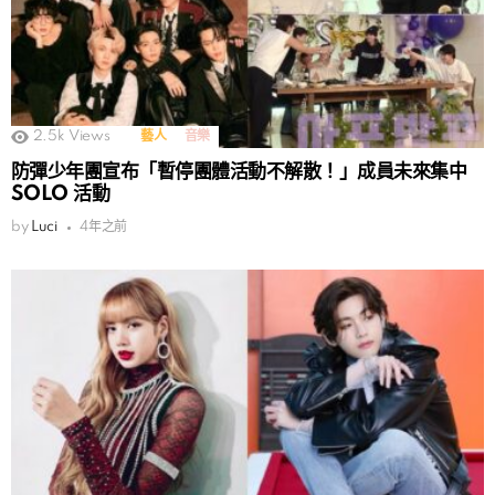
2.5k
Views
藝人
音樂
防彈少年團宣布「暫停團體活動不解散！」成員未來集中
SOLO 活動
by
Luci
4年之前