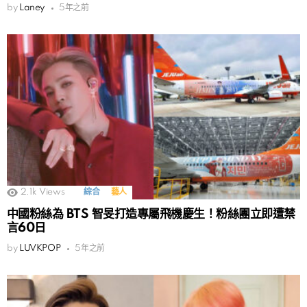
by
Laney
5年之前
2.1k
Views
綜合
藝人
中國粉絲為 BTS 智旻打造專屬飛機慶生！粉絲團立即遭禁
言60日
by
LUVKPOP
5年之前