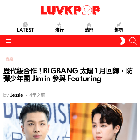
LATEST
流行
熱門
趨勢
S
SWITC
SKIN
Menu
音樂
歷代級合作！BIGBANG 太陽 1 月回歸，防
彈少年團 Jimin 參與 Featuring
by
Jessie
4年之前