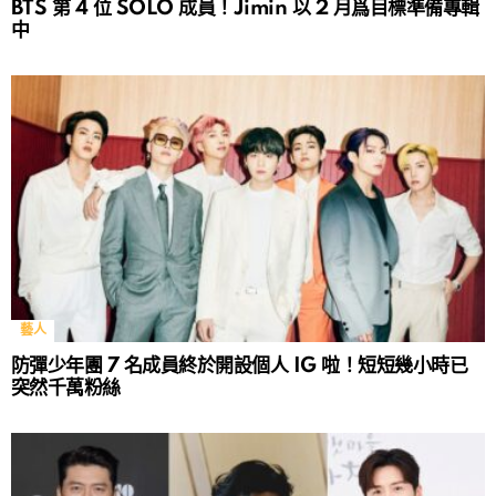
BTS 第 4 位 SOLO 成員！Jimin 以 2 月爲目標準備專輯
中
藝人
防彈少年團 7 名成員終於開設個人 IG 啦！短短幾小時已
突然千萬粉絲