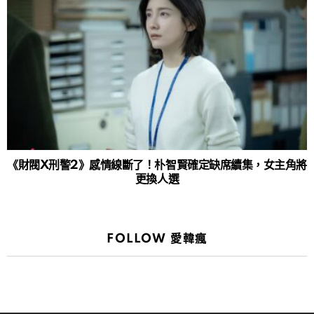
《財閥X刑警2》感情線斷了！朴智賢確定缺席續集，女主角將
更換人選
FOLLOW 愛韓瘋