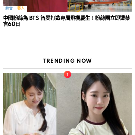
綜合
藝人
中國粉絲為 BTS 智旻打造專屬飛機慶生！粉絲團立即遭禁
言60日
TRENDING NOW