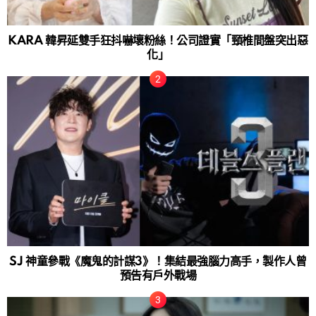
KARA 韓昇延雙手狂抖嚇壞粉絲！公司證實「頸椎間盤突出惡
化」
SJ 神童參戰《魔鬼的計謀3》！集結最強腦力高手，製作人曾
預告有戶外戰場