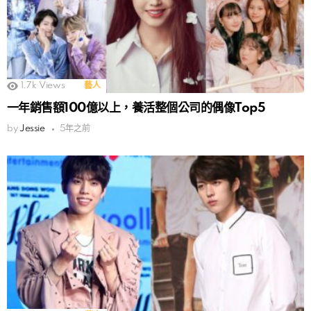
1.7k
Views
藝人
一年銷售額100億以上，養活整個公司的偶像Top5
by
Jessie
5年之前