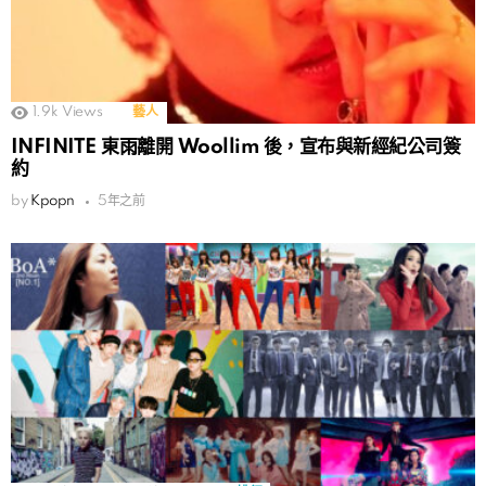
1.9k
Views
藝人
INFINITE 東雨離開 Woollim 後，宣布與新經紀公司簽
約
by
Kpopn
5年之前