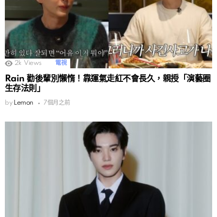
2k
Views
電視
Rain 勸後輩別懶惰！靠運氣走紅不會長久，親授「演藝圈
生存法則」
by
Lemon
7個月之前