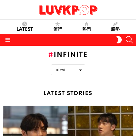
LATEST
流行
熱門
趨勢
S
SWITC
SKIN
Menu
INFINITE
LATEST STORIES