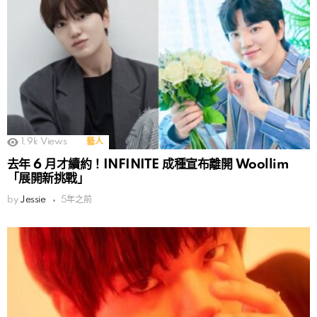
1.9k
Views
藝人
去年 6 月才續約！INFINITE 成種宣布離開 Woollim
「展開新挑戰」
by
Jessie
5年之前