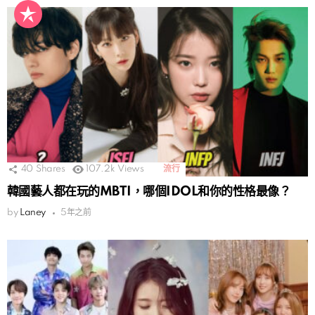
40
Shares
107.2k
Views
流行
韓國藝人都在玩的MBTI，哪個IDOL和你的性格最像？
by
Laney
5年之前