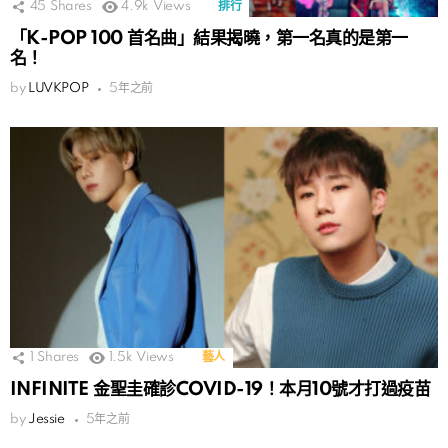
45
Shares
4.9k
Views
排行
「K-POP 100 首名曲」結果揭曉，第一名真的是第一
名！
by
LUVKPOP
5年之前
1
Shares
1.5k
Views
藝人
INFINITE 金聖圭確診COVID-19！本月10號才打過疫苗
by
Jessie
5年之前