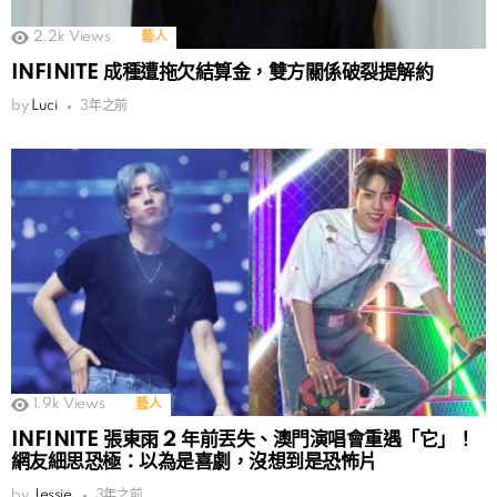
2.2k
Views
藝人
INFINITE 成種遭拖欠結算金，雙方關係破裂提解約
by
Luci
3年之前
1.9k
Views
藝人
INFINITE 張東雨 2 年前丟失、澳門演唱會重遇「它」！
網友細思恐極：以為是喜劇，沒想到是恐怖片
by
Jessie
3年之前