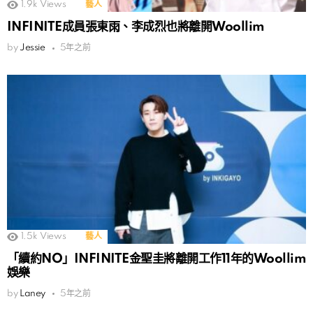
1.9k
Views
藝人
INFINITE成員張東雨、李成烈也將離開Woollim
by
Jessie
5年之前
1.5k
Views
藝人
「續約NO」INFINITE金聖圭將離開工作11年的Woollim
娛樂
by
Laney
5年之前