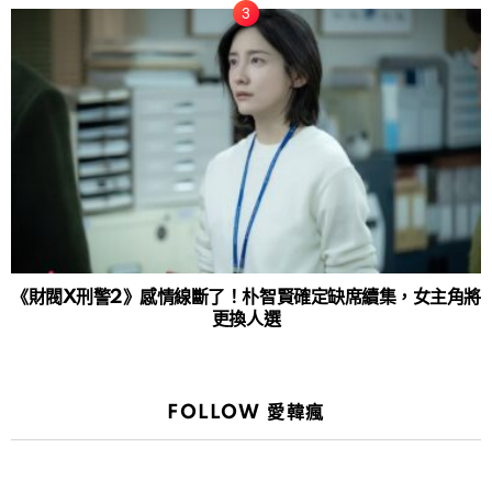
《財閥X刑警2》感情線斷了！朴智賢確定缺席續集，女主角將
更換人選
FOLLOW 愛韓瘋