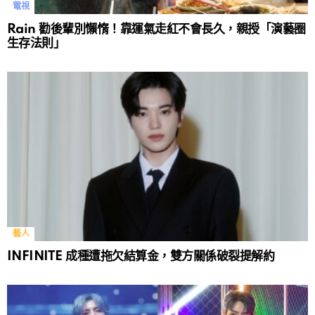
電視
Rain 勸後輩別懶惰！靠運氣走紅不會長久，親授「演藝圈
生存法則」
藝人
INFINITE 成種遭拖欠結算金，雙方關係破裂提解約