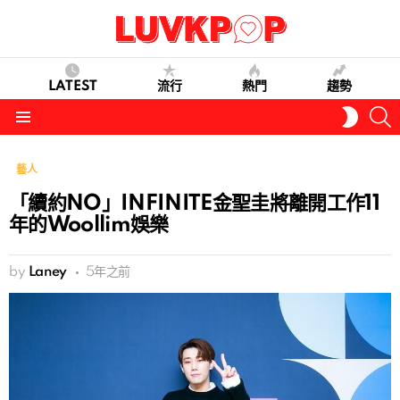
LATEST
流行
熱門
趨勢
S
SWITC
SKIN
Menu
藝人
「續約NO」INFINITE金聖圭將離開工作11
年的Woollim娛樂
by
Laney
5年之前