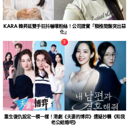
KARA 韓昇延雙手狂抖嚇壞粉絲！公司證實「頸椎間盤突出惡
化」
重生復仇設定一模一樣！港劇《夫妻的博弈》遭疑抄襲《和我
老公結婚吧》