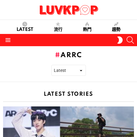
LATEST
流行
熱門
趨勢
S
SWITC
SKIN
Menu
ARRC
LATEST STORIES