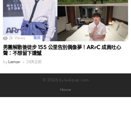
2k
Views
電視
男團解散後徒步 155 公里告別偶像夢！ARrC 成員吐心
聲：不想留下遺憾
by
Lemon
28天之前
© 2026 by luvkpop.com
Home