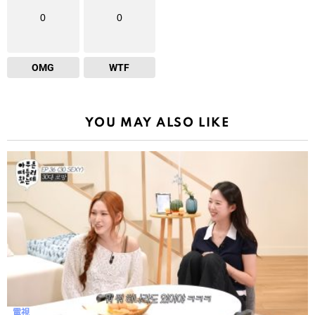
0
0
OMG
WTF
YOU MAY ALSO LIKE
電視