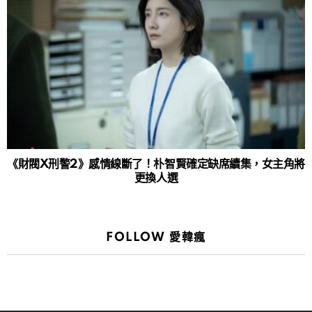
《財閥X刑警2》感情線斷了！朴智賢確定缺席續集，女主角將
更換人選
FOLLOW 愛韓瘋