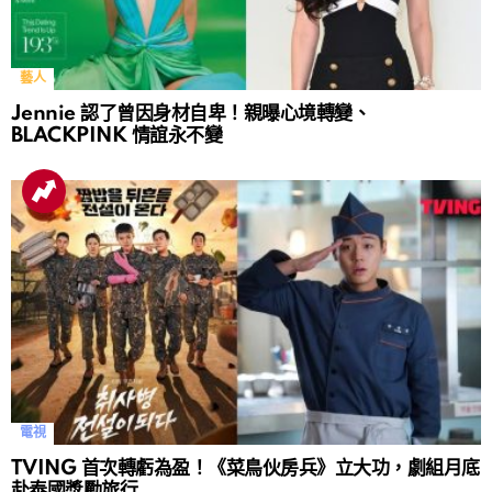
藝人
Jennie 認了曾因身材自卑！親曝心境轉變、
BLACKPINK 情誼永不變
電視
TVING 首次轉虧為盈！《菜鳥伙房兵》立大功，劇組月底
赴泰國獎勵旅行