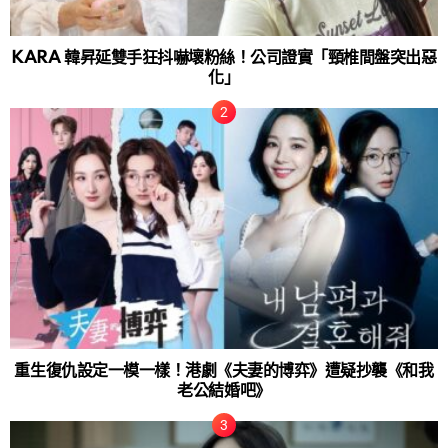
KARA 韓昇延雙手狂抖嚇壞粉絲！公司證實「頸椎間盤突出惡
化」
重生復仇設定一模一樣！港劇《夫妻的博弈》遭疑抄襲《和我
老公結婚吧》