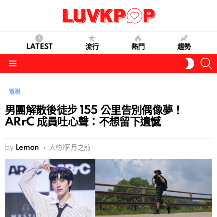
LATEST
流行
熱門
趨勢
S
SWITC
SKIN
Menu
電視
男團解散後徒步 155 公里告別偶像夢！
ARrC 成員吐心聲：不想留下遺憾
by
Lemon
大約1個月之前