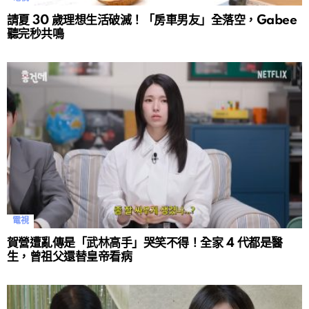
請夏 30 歲理想生活破滅！「房車男友」全落空，Gabee
聽完秒共鳴
電視
賀營遭亂傳是「武林高手」哭笑不得！全家 4 代都是醫
生，曾祖父還替皇帝看病