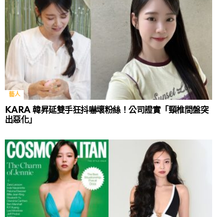
藝人
KARA 韓昇延雙手狂抖嚇壞粉絲！公司證實「頸椎間盤突
出惡化」