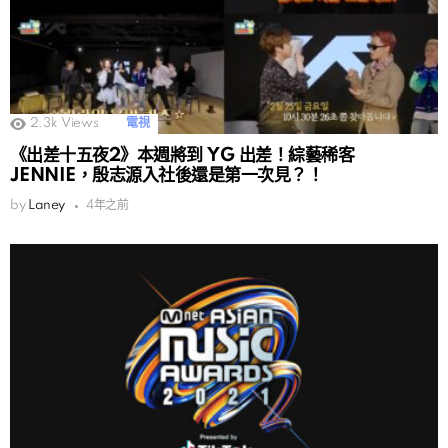
2.3k
Views
電視
《出差十五夜2》本週將到 YG 出差！綜藝稀客
JENNIE，殷志源入社後還是第一次見？！
by
Laney
4年之前