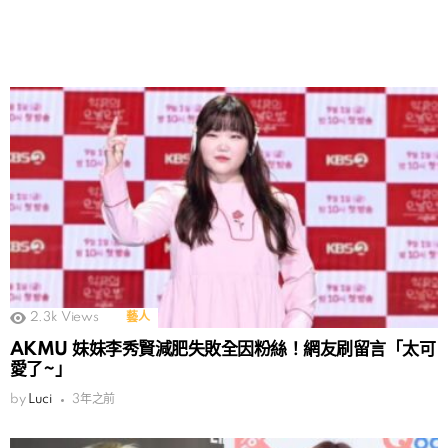
2.3k
Views
藝人
AKMU 妹妹李秀賢減肥失敗全因粉絲！網友刷留言「太可
愛了~」
by
Luci
3年之前