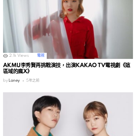
2.1k
Views
電視
AKMU李秀賢再挑戰演技，出演KAKAO TV電視劇《這
區域的瘋X》
by
Laney
5年之前