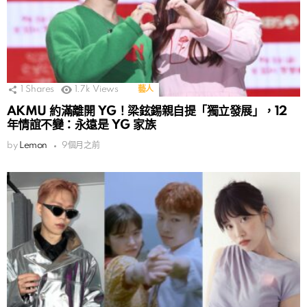
1
Shares
1.7k
Views
藝人
AKMU 約滿離開 YG！梁鉉錫親自提「獨立發展」，12
年情誼不變：永遠是 YG 家族
by
Lemon
9個月之前