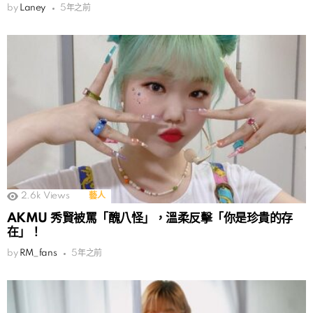
by
Laney
5年之前
2.6k
Views
藝人
AKMU 秀賢被罵「醜八怪」，溫柔反擊「你是珍貴的存
在」！
by
RM_fans
5年之前