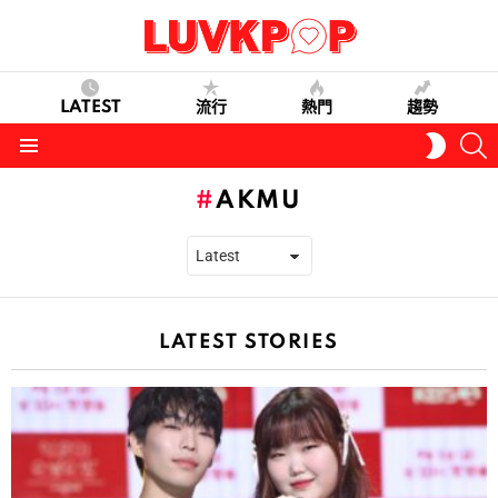
LATEST
流行
熱門
趨勢
S
SWITC
SKIN
Menu
AKMU
LATEST STORIES