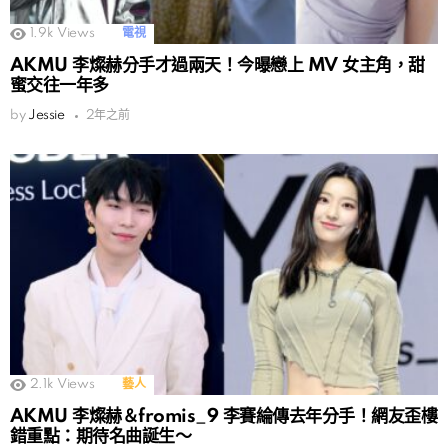
1.9k
Views
電視
AKMU 李燦赫分手才過兩天！今曝戀上 MV 女主角，甜
蜜交往一年多
by
Jessie
2年之前
2.1k
Views
藝人
AKMU 李燦赫＆fromis_9 李賽綸傳去年分手！網友歪樓
錯重點：期待名曲誕生～