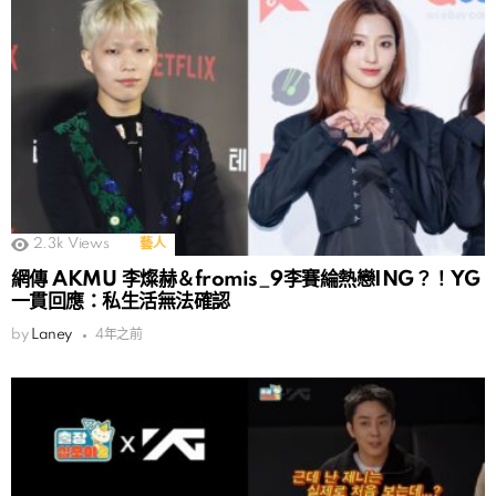
2.3k
Views
藝人
網傳 AKMU 李燦赫＆fromis_9李賽綸熱戀ING？！YG
一貫回應：私生活無法確認
by
Laney
4年之前