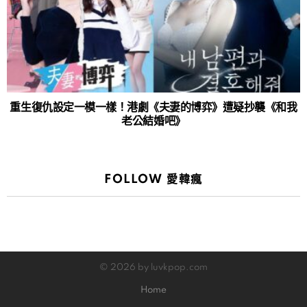
重生復仇設定一模一樣！港劇《夫妻的博弈》遭疑抄襲《和我
老公結婚吧》
FOLLOW 愛韓瘋
© 2026 by luvkpop.com
Home