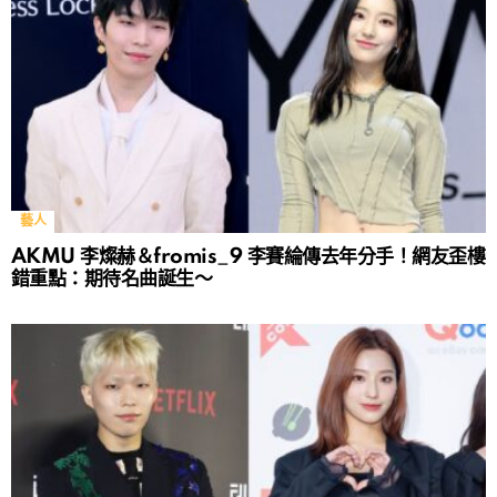
藝人
AKMU 李燦赫＆fromis_9 李賽綸傳去年分手！網友歪樓
錯重點：期待名曲誕生～