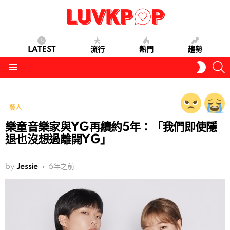
LATEST
流行
熱門
趨勢
S
SWITC
SKIN
Menu
藝人
樂童音樂家與YG再續約5年：「我們即使隱
退也沒想過離開YG」
by
Jessie
6年之前