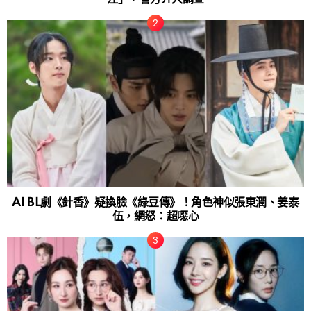
AI BL劇《針香》疑換臉《綠豆傳》！角色神似張東潤、姜泰
伍，網怒：超噁心