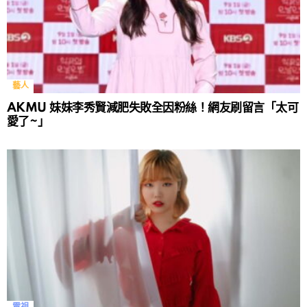
藝人
AKMU 妹妹李秀賢減肥失敗全因粉絲！網友刷留言「太可
愛了~」