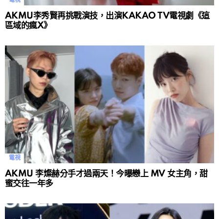
電視
AKMU李秀賢再挑戰演技，出演KAKAO TV電視劇《這
區域的瘋X》
電視
AKMU 李燦赫分手才過兩天！今曝戀上 MV 女主角，甜
蜜交往一年多