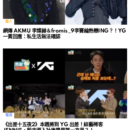
藝人
網傳 AKMU 李燦赫＆fromis_9李賽綸熱戀ING？！YG
一貫回應：私生活無法確認
電視
《出差十五夜2》本週將到 YG 出差！綜藝稀客