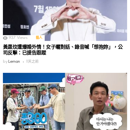
937
Views
藝人
黃晸玟遭爆婚外情！女子曬對話、錄音喊「想抱妳」，公
司反擊：已提告跟蹤
by
Lemon
11天之前