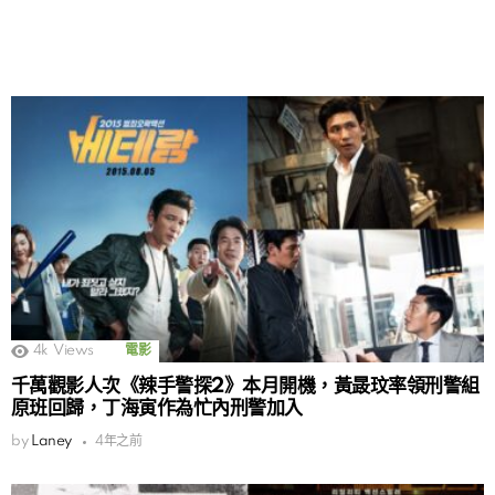
4k
Views
電影
千萬觀影人次《辣手警探2》本月開機，黃晸玟率領刑警組
原班回歸，丁海寅作為忙內刑警加入
by
Laney
4年之前