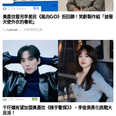
2.2k
Views
電視
黃晸玟看完李星民《風向GO》拒回歸！笑虧製作組「披著
天使外衣的毒蛇」
by
Lemon
大約1個月之前
1.9k
Views
電影
千玗嬉有望加盟黃晸玟《辣手警探3》，李俊昊黑化挑戰大
反派！