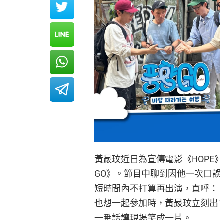
黃晸玟近日為宣傳電影《HOP
GO》。節目中聊到因他一次口
短時間內不打算再出演，直呼：
也想一起參加時，黃晸玟立刻出
一番話讓現場笑成一片。