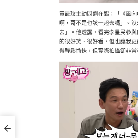
黃晸玟主動問劉在錫：「《風向
啊，哥不是也該一起去嗎」。沒
去」。他透露，看完李星民參與
的很好笑、很好看，但也讓我更
得輕鬆愉快，但實際拍攝卻非常
別
質疑