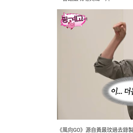
《風向GO》源自黃晸玟過去錄