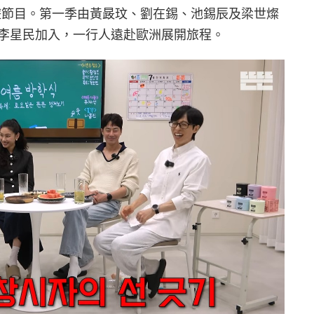
遊節目。第一季由黃晸玟、劉在錫、池錫辰及梁世燦
李星民加入，一行人遠赴歐洲展開旅程。