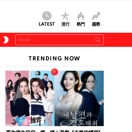
LATEST
流行
熱門
趨勢
Search
SWITCH
for:
SKIN
TRENDING NOW