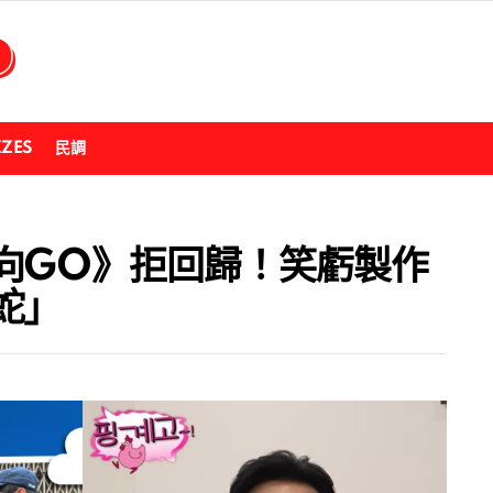
ZZES
民調
向GO》拒回歸！笑虧製作
蛇」