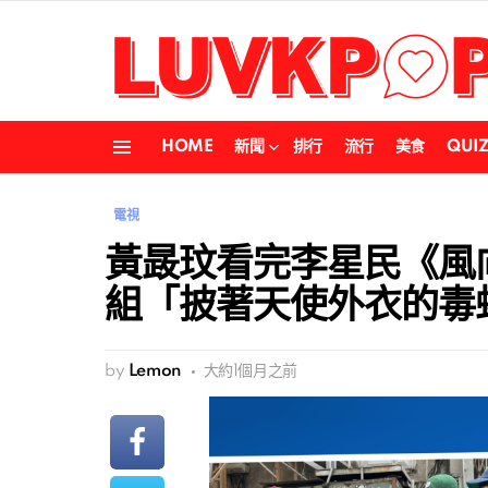
HOME
新聞
排行
流行
美食
QUI
Menu
電視
黃晸玟看完李星民《風
組「披著天使外衣的毒
by
Lemon
大約1個月之前