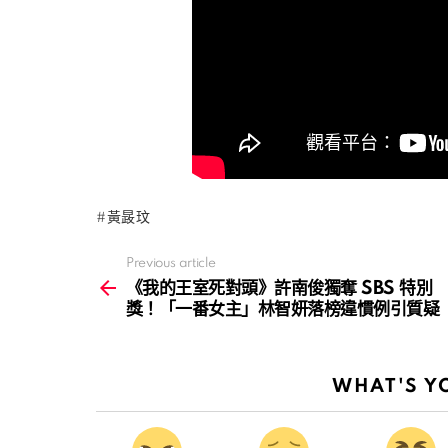
黃晸玟
Previous article
See
more
《我的王室死對頭》許南俊獨奪 SBS 特別
獎！「一番女主」林智妍落榜違慣例引質疑
WHAT'S Y