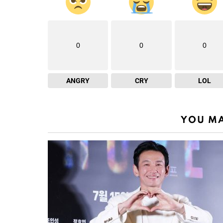
0
0
0
ANGRY
CRY
LOL
YOU MA