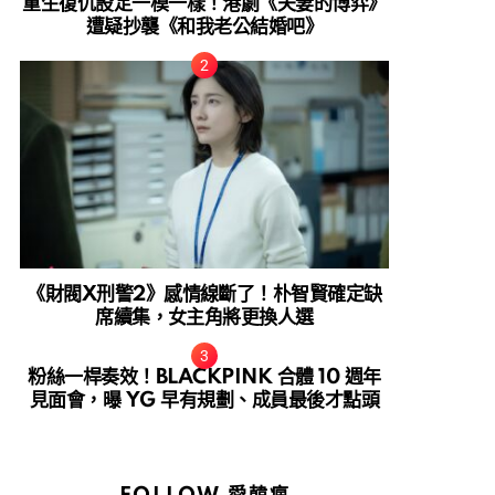
重生復仇設定一模一樣！港劇《夫妻的博弈》
遭疑抄襲《和我老公結婚吧》
《財閥X刑警2》感情線斷了！朴智賢確定缺
席續集，女主角將更換人選
粉絲一桿奏效！BLACKPINK 合體 10 週年
見面會，曝 YG 早有規劃、成員最後才點頭