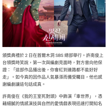
頒獎典禮於 2 日在首爾木洞 SBS 總部舉行。許南俊上
台領獎時笑說，第一次與編劇見面時，對方曾向他保
證：「這部作品播出後，你會紅到連路都不能好好
走」。如今真的因作品人氣暴漲而備受矚目，他也感
謝編劇讓這句話成真。
許南俊在《我的王室死對頭》中飾演「車世界」，憑
藉細膩的情感演技與自然的愛情戲表現迅速打開知名