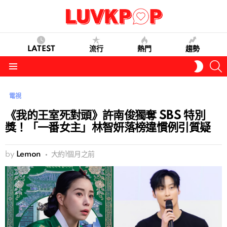
LATEST
流行
熱門
趨勢
S
SWITC
SKIN
Menu
電視
《我的王室死對頭》許南俊獨奪 SBS 特別
獎！「一番女主」林智妍落榜違慣例引質疑
by
Lemon
大約1個月之前