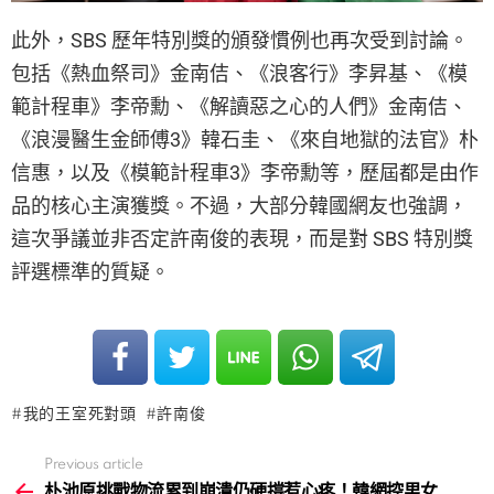
此外，SBS 歷年特別獎的頒發慣例也再次受到討論。
包括《熱血祭司》金南佶、《浪客行》李昇基、《模
範計程車》李帝勳、《解讀惡之心的人們》金南佶、
《浪漫醫生金師傅3》韓石圭、《來自地獄的法官》朴
信惠，以及《模範計程車3》李帝勳等，歷屆都是由作
品的核心主演獲獎。不過，大部分韓國網友也強調，
這次爭議並非否定許南俊的表現，而是對 SBS 特別獎
評選標準的質疑。
我的王室死對頭
許南俊
Previous article
See
more
朴池原挑戰物流累到崩潰仍硬撐惹心疼！韓網控男女