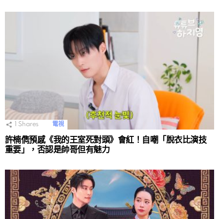
1
Shares
電視
許楠儁預感《我的王室死對頭》會紅！自嘲「脫衣比演技
重要」，否認是帥哥但有魅力