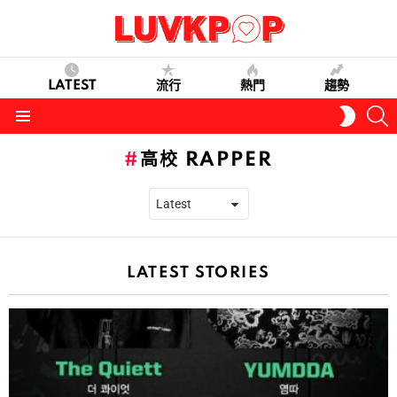
LATEST
流行
熱門
趨勢
S
SWITC
SKIN
Menu
高校 RAPPER
LATEST STORIES