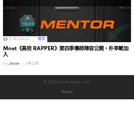
2.4k
Views
電視
Mnet《高校 RAPPER》第四季導師陣容公開，朴宰範加
入
by
Jessie
6年之前
© 2026 by luvkpop.com
Home