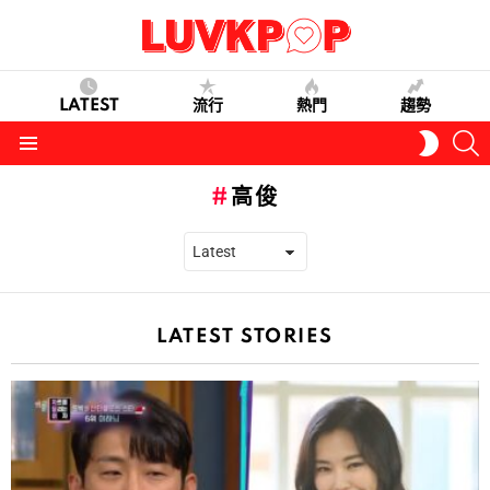
LATEST
流行
熱門
趨勢
S
SWITC
SKIN
Menu
高俊
LATEST STORIES