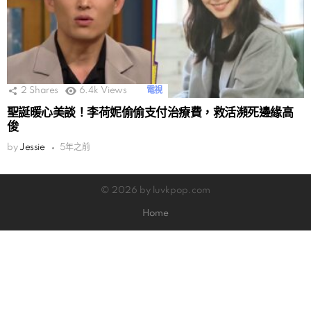
2
Shares
6.4k
Views
電視
聖誕暖心美談！李荷妮偷偷支付治療費，救活瀕死邊緣高
俊
by
Jessie
5年之前
© 2026 by luvkpop.com
Home