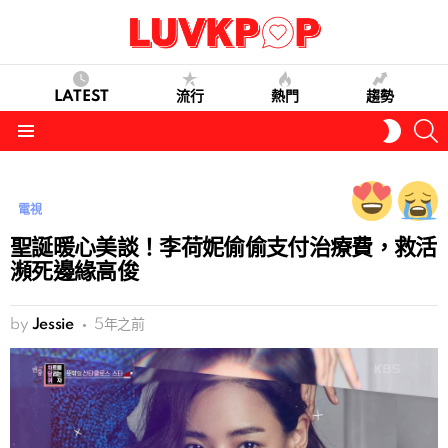
LATEST
流行
熱門
趨勢
S
SWITC
SKIN
Menu
電視
聖誕暖心美談！李荷妮偷偷支付治療費，救活
瀕死邊緣高俊
by
Jessie
5年之前