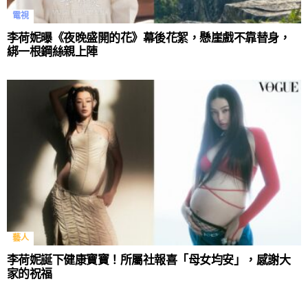
電視
李荷妮曝《夜晚盛開的花》幕後花絮，懸崖戲不靠替身，
綁一根鋼絲親上陣
藝人
李荷妮誕下健康寶寶！所屬社報喜「母女均安」，感謝大
家的祝福