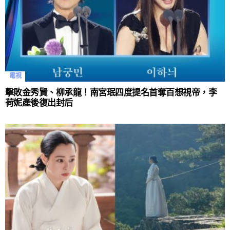
電視
擊敗金秀賢、柳承龍！南宮珉四度提名首奪百想視帝，李
荷妮產後復出封后