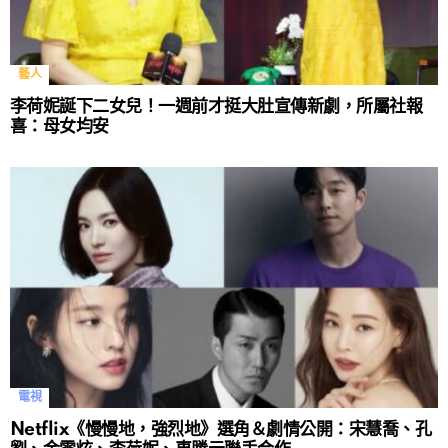
藝人
李荷妮誕下二女兒！一週前才挺大肚宣傳新劇，所屬社報
喜：母女均安
電視
Netflix《慢慢地，強烈地》選角＆劇情公開：宋慧喬、孔