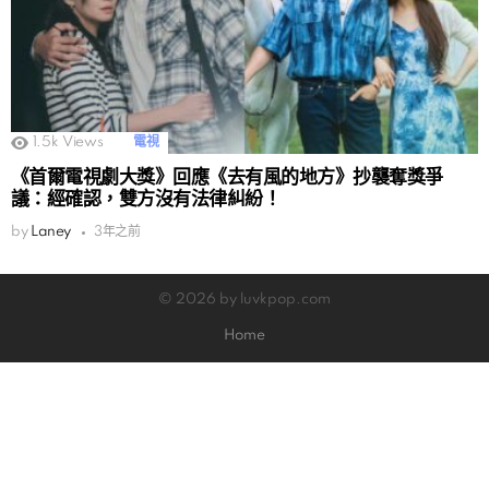
1.5k
Views
電視
《首爾電視劇大獎》回應《去有風的地方》抄襲奪獎爭
議：經確認，雙方沒有法律糾紛！
by
Laney
3年之前
© 2026 by luvkpop.com
Home