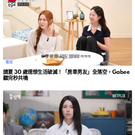
電視
請夏 30 歲理想生活破滅！「房車男友」全落空，Gabee
聽完秒共鳴