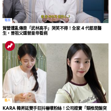
電視
賀營遭亂傳是「武林高手」哭笑不得！全家 4 代都是醫
生，曾祖父還替皇帝看病
藝人
KARA 韓昇延雙手狂抖嚇壞粉絲！公司證實「頸椎間盤突