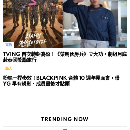
電視
TVING 首次轉虧為盈！《菜鳥伙房兵》立大功，劇組月底
赴泰國獎勵旅行
藝人
粉絲一桿奏效！BLACKPINK 合體 10 週年見面會，曝
YG 早有規劃、成員最後才點頭
TRENDING NOW