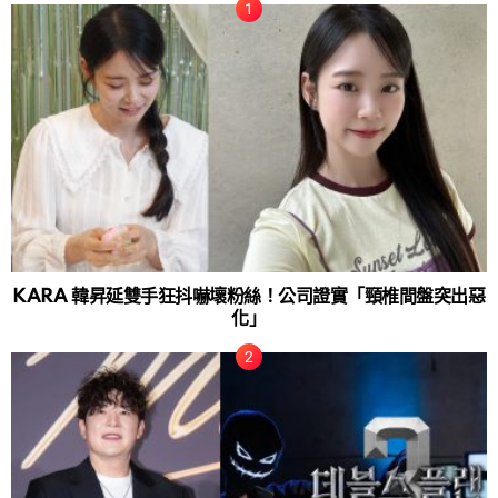
KARA 韓昇延雙手狂抖嚇壞粉絲！公司證實「頸椎間盤突出惡
化」