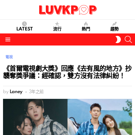
LATEST
流行
熱門
趨勢
S
SWITC
SKIN
Menu
電視
《首爾電視劇大獎》回應《去有風的地方》抄
襲奪獎爭議：經確認，雙方沒有法律糾紛！
by
Laney
3年之前