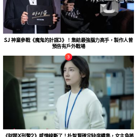
SJ 神童參戰《魔鬼的計謀3》！集結最強腦力高手，製作人曾
預告有戶外戰場
《財閥X刑警2》感情線斷了！朴智賢確定缺席續集，女主角將