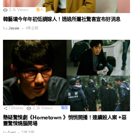
2.1k
Views
藝人
韓藝璃今年年初低調嫁人！透過所屬社驚喜宣布好消息
by
Jessie
4年之前
1
Shares
3.3k
Views
電視
懸疑驚悚劇《Hometown 》悄悄開播！連續殺人案 +惡
靈驚悚燒腦開場
by
Luci
5年之前