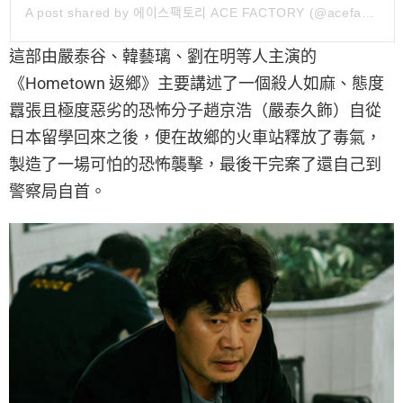
A post shared by 에이스팩토리 ACE FACTORY (@acefactory.official)
這部由嚴泰谷、韓藝璃、劉在明等人主演的
《Hometown 返鄉》主要講述了一個殺人如麻、態度
囂張且極度惡劣的恐怖分子趙京浩（嚴泰久飾）自從
日本留學回來之後，便在故鄉的火車站釋放了毒氣，
製造了一場可怕的恐怖襲擊，最後干完案了還自己到
警察局自首。