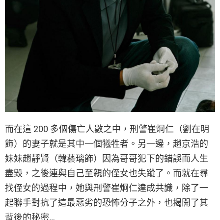
而在這 200 多個傷亡人數之中，刑警崔炯仁（劉在明
飾）的妻子就是其中一個犧牲者。另一邊，趙京浩的
妹妹趙靜賢（韓藝璃飾）因為哥哥犯下的錯誤而人生
盡毀，之後連與自己至親的侄女也失蹤了。而就在尋
找侄女的過程中，她與刑警崔炯仁達成共識，除了一
起聯手對抗了這最惡劣的恐怖分子之外，也揭開了其
背後的秘密…