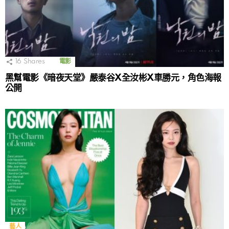
16
Shares
電影
黑幫電影《暗夜天堂》嚴泰谷X全汝彬X車勝元，角色海報
公開
藝人