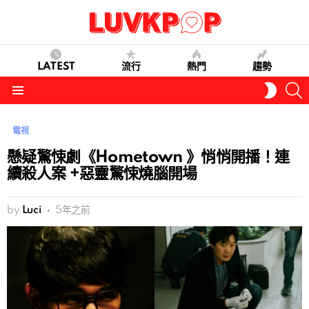
LATEST
流行
熱門
趨勢
S
SWITC
SKIN
Menu
電視
懸疑驚悚劇《Hometown 》悄悄開播！連
續殺人案 +惡靈驚悚燒腦開場
by
Luci
5年之前