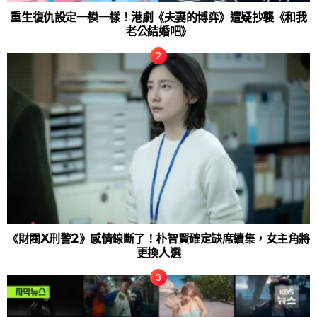
重生復仇設定一模一樣！港劇《夫妻的博弈》遭疑抄襲《和我
老公結婚吧》
《財閥X刑警2》感情線斷了！朴智賢確定缺席續集，女主角將
更換人選