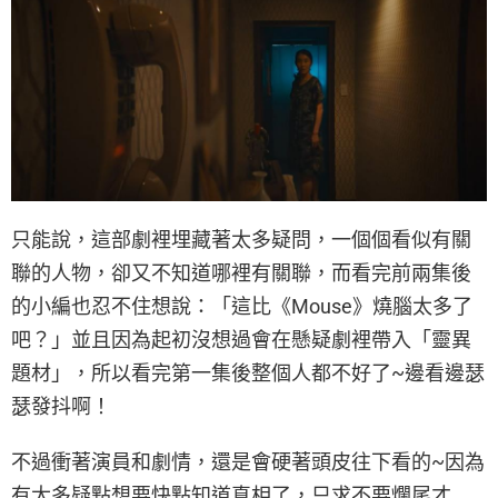
只能說，這部劇裡埋藏著太多疑問，一個個看似有關
聯的人物，卻又不知道哪裡有關聯，而看完前兩集後
的小編也忍不住想說：「這比《Mouse》燒腦太多了
吧？」並且因為起初沒想過會在懸疑劇裡帶入「靈異
題材」，所以看完第一集後整個人都不好了~邊看邊瑟
瑟發抖啊！
不過衝著演員和劇情，還是會硬著頭皮往下看的~因為
有太多疑點想要快點知道真相了，只求不要爛尾才