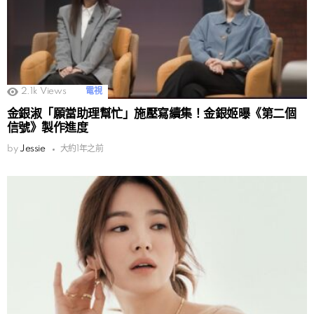
2.1k
Views
電視
金銀淑「願當助理幫忙」施壓寫續集！金銀姬曝《第二個
信號》製作進度
by
Jessie
大約1年之前