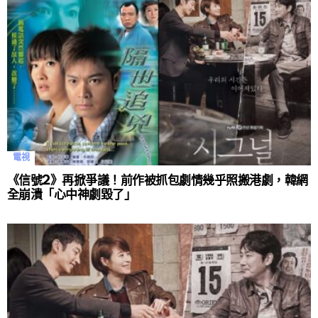
電視
《信號2》再掀爭議！前作被抓包劇情幾乎照搬港劇，韓網
全崩潰「心中神劇毀了」