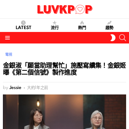
LATEST
流行
熱門
趨勢
S
SWITC
SKIN
Menu
電視
金銀淑「願當助理幫忙」施壓寫續集！金銀姬
曝《第二個信號》製作進度
by
Jessie
大約1年之前