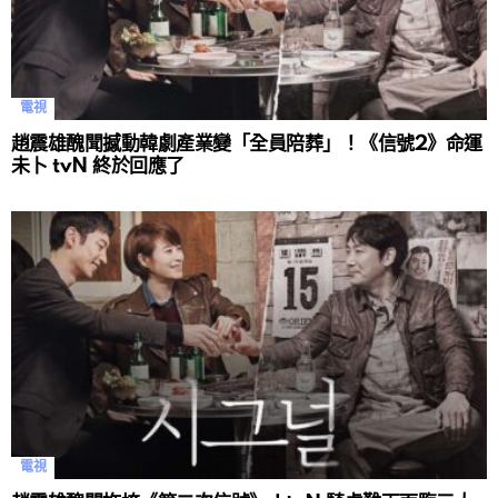
電視
趙震雄醜聞撼動韓劇產業變「全員陪葬」！《信號2》命運
未卜 tvN 終於回應了
電視