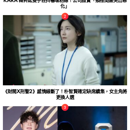
KARA 韓昇延雙手狂抖嚇壞粉絲！公司證實「頸椎間盤突出惡
化」
《財閥X刑警2》感情線斷了！朴智賢確定缺席續集，女主角將
更換人選