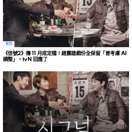
電視
《信號2》傳 11 月底定檔！趙震雄戲份全保留「曾考慮 AI
調整」，tvN 回應了