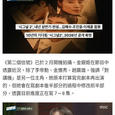
《第二個信號》已於 2 月開機拍攝，金銀姬在節目中
透露近況，除了李帝勳、金憓秀、趙震雄，強調「對
講機」是另一位主角，她原本打算寫完劇本再出演
的，但她會在寫劇本後半部分的過程中修改前半部
分，透露目前進度正在寫 7 ~ 8 集。