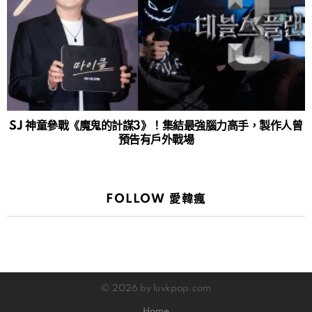
SJ 神童參戰《魔鬼的計謀3》！集結最強腦力高手，製作人曾
預告有戶外戰場
FOLLOW 愛韓瘋
© 2026 by luvkpop.com
Home