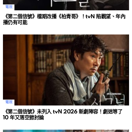
電視
《第二個信號》檔期改播《柏青哥》！tvN 陷觀望、年內
播仍有可能
電視
《第二個信號》未列入 tvN 2026 新劇陣容！劇迷等了
10 年又落空掀討論