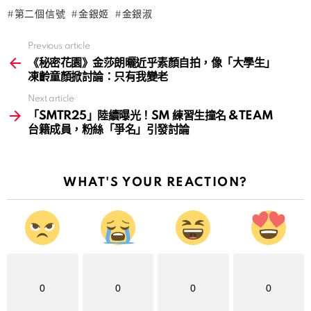
第二個信號
金銀姬
金銀淑
Previous article
See
more
《秘密花園》金莎朗曬近乎素顏自拍，像「大學生」
凍齡童顏掀討論：只有我變老
Next article
「SMTR25」陸續曝光！SM 練習生撞名 &TEAM
台籍成員，粉絲「爭名」引發討論
WHAT'S YOUR REACTION?
0
0
0
0