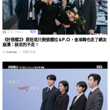
2.1k
Views
電視
《好搭檔2》原班底只剩張娜拉＆P.O，金准韓也走了網友
崩潰：該走的不走！
by
Lemon
9個月之前