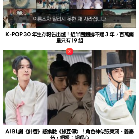
K-POP 30 年生存報告出爐！近半團體撐不過 3 年，百萬銷
量只有 19 組
AI BL劇《針香》疑換臉《綠豆傳》！角色神似張東潤、姜泰
伍，網怒：超噁心