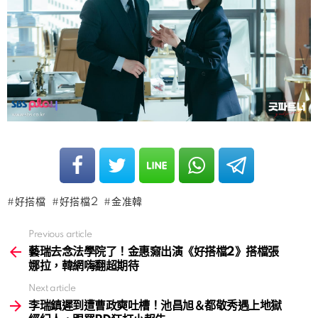
好搭檔
好搭檔2
金准韓
Previous article
See
more
藝瑞去念法學院了！金惠奫出演《好搭檔2》搭檔張
娜拉，韓網嗨翻超期待
Next article
李瑞鎮遲到遭曹政奭吐槽！池昌旭＆都敬秀遇上地獄