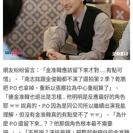
網友紛紛留言：「金准韓應該留下來才對……有點可
惜」、「南志鉉跟金俊翰都不演了還拍第 2 季？乾脆
把 P.O 也拿掉，重新以張娜拉為中心重組算了」、
「連金准韓也退出是怎樣… 他明明是反應最好的角色
耶 ㅠㅠ 說真的，P.O 因為是同公司所以繼續出演我能
理解，但沒有金准韓真的有點受不了 ㅠㅠ」、「為什
麼 P.O 還留下來…？？他那個角色根本最不需要
吧…」、「不是吧？演技最穩，把整部劇撐住的金准韓