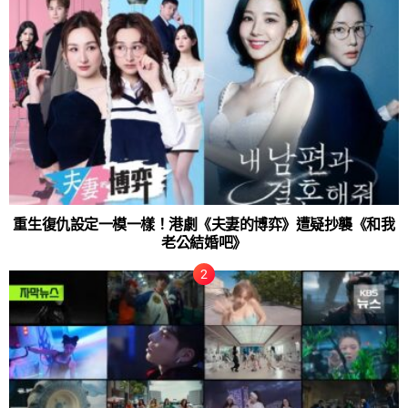
重生復仇設定一模一樣！港劇《夫妻的博弈》遭疑抄襲《和我
老公結婚吧》