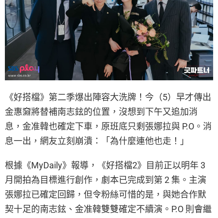
《好搭檔》第二季爆出陣容大洗牌！今（5）早才傳出
金惠奫將替補南志鉉的位置，沒想到下午又追加消
息，金准韓也確定下車，原班底只剩張娜拉與 P.O。消
息一出，網友立刻崩潰：「為什麼連他也走！」
根據《MyDaily》報導，《好搭檔2》目前正以明年 3
月開拍為目標進行創作，劇本已完成到第 2 集。主演
張娜拉已確定回歸，但令粉絲可惜的是，與她合作默
契十足的南志鉉、金准韓雙雙確定不續演。P.O 則會繼