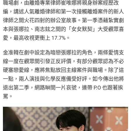
職場劇，由離婚專業律師崔唯娜將親身辦案經歷改
編，講述人氣離婚律師和第一次接觸離婚案件的新人
律師之間火花四射的辦公室故事。第一季憑藉紮實劇
本與張娜拉、南志鉉之間的「女女默契」大受觀眾喜
愛，最高收視更衝上 17.7%。
金准韓在劇中設定為暗戀張娜拉的角色，兩條愛情支
線一度在觀眾間引發正反評價，有部分觀眾認為不必
硬塞戀愛線，應將焦點放回主線案件與職場。除了這
一點，兩人演技與化學反應備受好評。如今傳出他將
退出第二季，網路瞬間一片哀號，連帶 P.O 也跟著挨
罵。