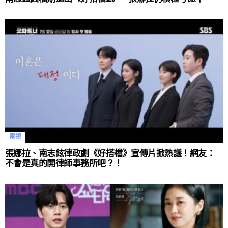
電視
張娜拉、南志鉉律政劇《好搭檔》宣傳片掀熱議！網友：
不會是真的開律師事務所吧？！