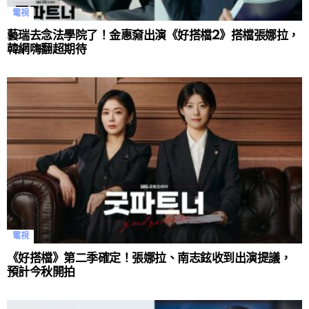
電視
藝瑞去念法學院了！金惠奫出演《好搭檔2》搭檔張娜拉，
韓網嗨翻超期待
電視
《好搭檔》第二季確定！張娜拉、南志鉉收到出演提議，
預計今秋開拍