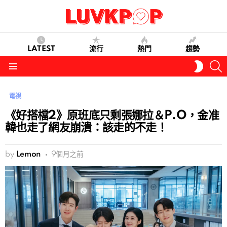
LATEST
流行
熱門
趨勢
S
SWITC
SKIN
Menu
電視
《好搭檔2》原班底只剩張娜拉＆P.O，金准
韓也走了網友崩潰：該走的不走！
by
Lemon
9個月之前