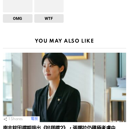
OMG
WTF
YOU MAY ALSO LIKE
1
Shares
電視
南志鉉因檔期退出《好搭檔2》，張娜拉仍積極考慮中