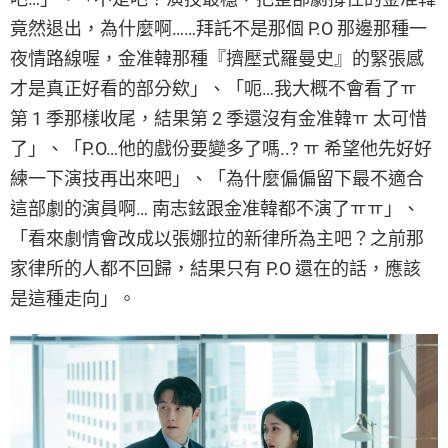
竟然退出，為什麼啊……拜託不是那個 P.O 那邊那種一
夜情路線喔，金准韓那種『擠壓式羅曼史』的緊張感
才是真正好看的部分欸」、「呃…我大概不會看了ㅠ
第 1 季那樣收尾，結果第 2 季還沒有金准韓ㅠ 太可惜
了」、「P.O…他的戲份要變多了嗎..? ㅠ 希望他先好好
練一下演技再出來吧」、「為什麼偏偏留下最不適合
這部劇的演員啊… 南志鉉跟金准韓都不演了ㅠㅠ」、
「看來劇情會改成以張娜拉的新律所為主吧？之前那
家律所的人都不回歸，結果只有 P.O 還在的話，應該
是這種走向」。