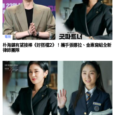
電視
朴海鎮有望接棒《好搭檔2》！攜手張娜拉、金惠奫組全新
律師團隊