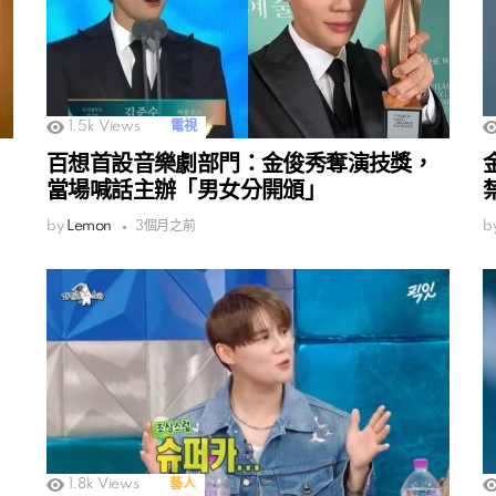
1.5k
Views
電視
百想首設音樂劇部門：金俊秀奪演技獎，
當場喊話主辦「男女分開頒」
by
Lemon
3個月之前
b
1.8k
Views
藝人