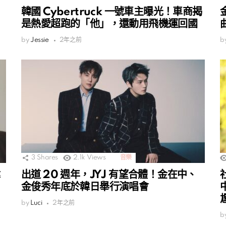
韓國 Cybertruck 一號車主曝光！車商揭
是熱愛超跑的「他」，還動用飛機運回國
by
Jessie
2年之前
b
3
Shares
2.1k
Views
音樂
出道 20 週年，JYJ 有望合體！金在中、
金俊秀年底於韓日舉行演唱會
by
Luci
2年之前
b