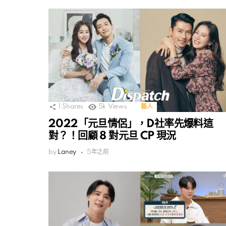
1
Shares
5k
Views
藝人
2022「元旦情侶」，D社率先爆料這
對？！回顧 8 對元旦 CP 現況
by
Laney
5年之前