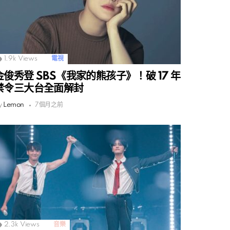
1.9k
Views
電視
金俊秀登 SBS《我家的熊孩子》！破 17 年
禁令三大台全面解封
y
Lemon
7個月之前
2.3k
Views
音樂