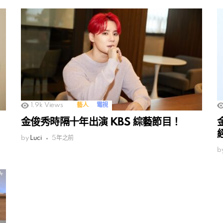
1.9k
Views
藝人
電視
金俊秀時隔十年出演 KBS 綜藝節目！
by
Luci
5年之前
b