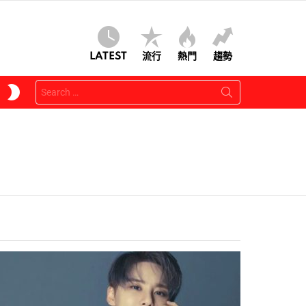
LATEST
流行
熱門
趨勢
Search
SWITCH
for:
SKIN