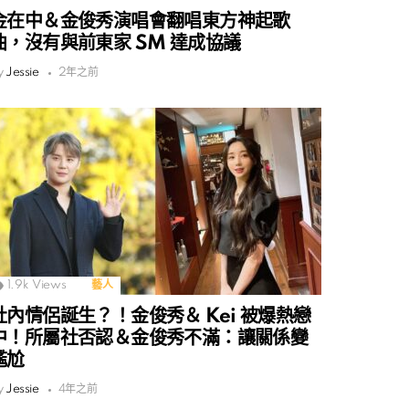
金在中＆金俊秀演唱會翻唱東方神起歌
曲，沒有與前東家 SM 達成協議
y
Jessie
2年之前
1.9k
Views
藝人
社內情侶誕生？！金俊秀＆ Kei 被爆熱戀
中！所屬社否認＆金俊秀不滿：讓關係變
尷尬
y
Jessie
4年之前