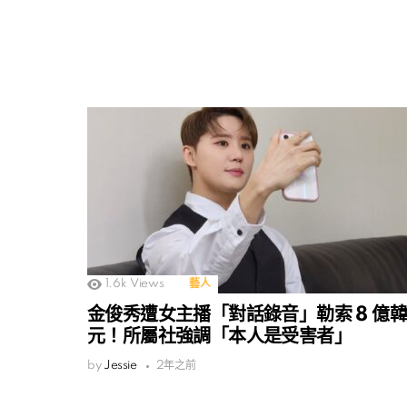
1.6k
Views
藝人
金俊秀遭女主播「對話錄音」勒索 8 億韓
元！所屬社強調「本人是受害者」
by
Jessie
2年之前