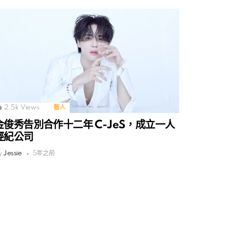
2.5k
Views
藝人
金俊秀告別合作十二年 C-JeS，成立一人
經紀公司
y
Jessie
5年之前