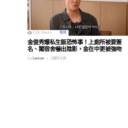
1.6k
Views
電視
金俊秀爆私生飯恐怖事！上廁所被要簽
名、闖宿舍嚇出陰影，金在中更被強吻
by
Lemon
2個月之前