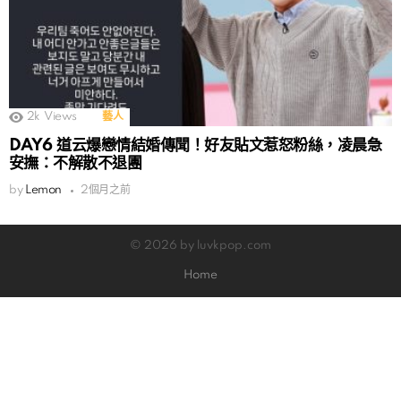
2k
Views
藝人
DAY6 道云爆戀情結婚傳聞！好友貼文惹怒粉絲，凌晨急
安撫：不解散不退團
by
Lemon
2個月之前
© 2026 by luvkpop.com
Home