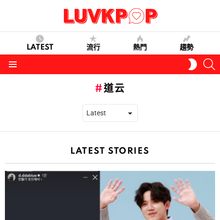
LATEST
流行
熱門
趨勢
S
SWITC
SKIN
Menu
道云
LATEST STORIES