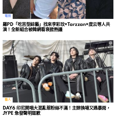
電視
羅PD「吃苦型綜藝」找來李彩玟×Tarzzan×度云等人共
演！全新組合被韓網看衰掀熱議
藝人
DAY6 印尼開唱大混亂惹粉絲不滿！主辦換場又遇暴雨，
JYPE 急發聲明道歉