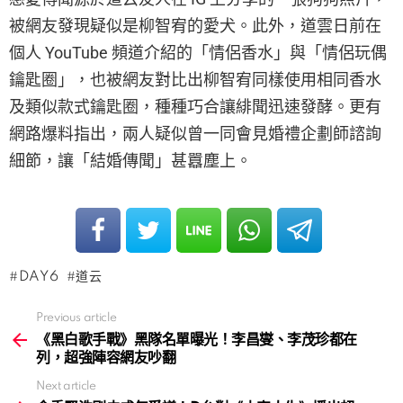
被網友發現疑似是柳智宥的愛犬。此外，道雲日前在
個人 YouTube 頻道介紹的「情侶香水」與「情侶玩偶
鑰匙圈」，也被網友對比出柳智宥同樣使用相同香水
及類似款式鑰匙圈，種種巧合讓緋聞迅速發酵。更有
網路爆料指出，兩人疑似曾一同會見婚禮企劃師諮詢
細節，讓「結婚傳聞」甚囂塵上。
DAY6
道云
Previous article
See
more
《黑白歌手戰》黑隊名單曝光！李昌燮、李茂珍都在
列，超強陣容網友吵翻
Next article