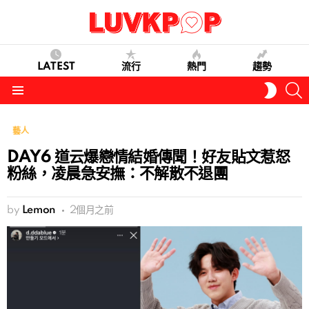
LATEST
流行
熱門
趨勢
S
SWITC
SKIN
Menu
藝人
DAY6 道云爆戀情結婚傳聞！好友貼文惹怒
粉絲，凌晨急安撫：不解散不退團
by
Lemon
2個月之前