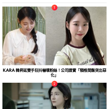
KARA 韓昇延雙手狂抖嚇壞粉絲！公司證實「頸椎間盤突出惡
化」