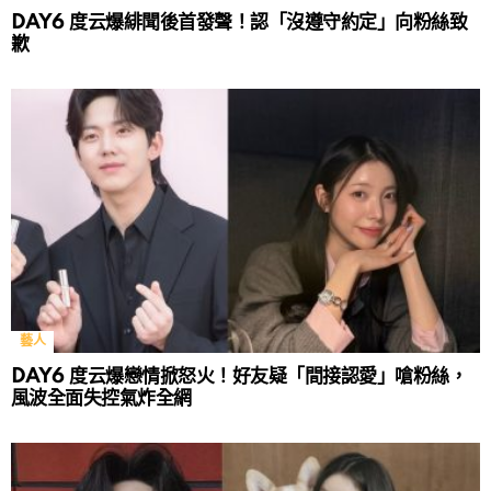
DAY6 度云爆緋聞後首發聲！認「沒遵守約定」向粉絲致
歉
藝人
DAY6 度云爆戀情掀怒火！好友疑「間接認愛」嗆粉絲，
風波全面失控氣炸全網