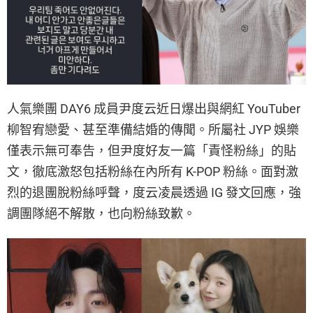
人氣樂團 DAY6 成員尹度云近日爆出與網紅 YouTuber
柳智宥戀愛、甚至準備結婚的傳聞。所屬社 JYP 娛樂
僅表示無可奉告，但尹度好友一篇「責怪粉絲」的貼
文，徹底激怒包括粉絲在內所有 K-POP 粉絲。面對激
烈的退團脫粉絲呼聲，度云凌晨透過 IG 發文回應，強
調團隊絕不解散，也向粉絲致歉。