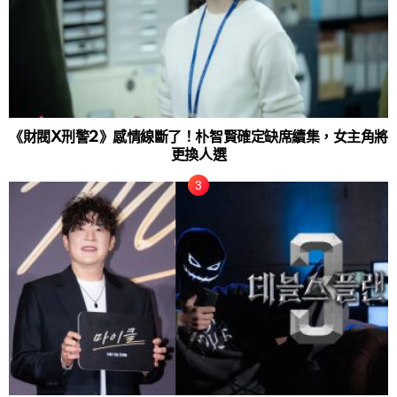
《財閥X刑警2》感情線斷了！朴智賢確定缺席續集，女主角將
更換人選