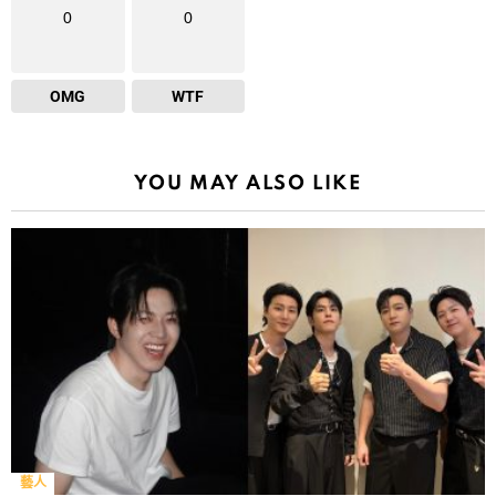
0
0
OMG
WTF
YOU MAY ALSO LIKE
藝人