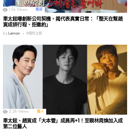
1.5k
Views
電視
車太鉉曝創新公司契機、揭代表真實日常：「整天在幫趙
寅成排行程、拒邀約」
by
Lemon
8個月之前
2.2k
Views
藝人
車太鉉、趙寅成「大本營」成員再+1！至親林周煥加入成
第二位藝人