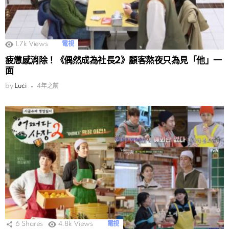
1.7k
Views
電視
疲憊感消除！《偶然成為社長2》顧客熬夜只為見「他」一
面
by
Luci
4年之前
6
Shares
4.8k
Views
電視