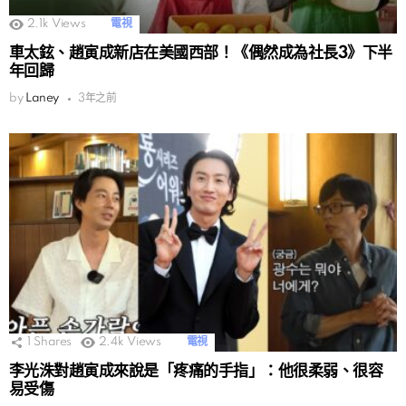
2.1k
Views
電視
車太鉉、趙寅成新店在美國西部！《偶然成為社長3》下半
年回歸
by
Laney
3年之前
1
Shares
2.4k
Views
電視
李光洙對趙寅成來說是「疼痛的手指」：他很柔弱、很容
易受傷