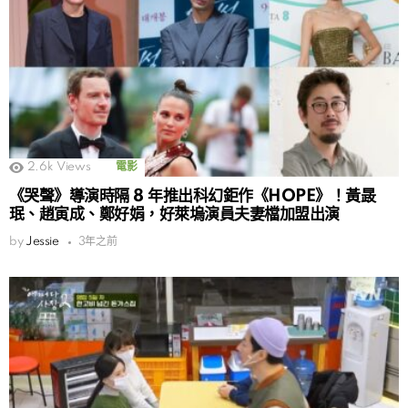
2.6k
Views
電影
《哭聲》導演時隔 8 年推出科幻鉅作《HOPE》！黃晸
珉、趙寅成、鄭好娟，好萊塢演員夫妻檔加盟出演
by
Jessie
3年之前