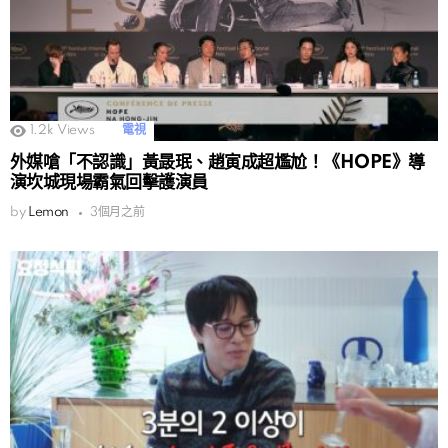
1.2k
Views
電視
外媒嗆「不認識」黃晸珉、趙寅成超尷尬！《HOPE》導
演坎城現場霸氣回擊護演員
by
Lemon
3個月之前