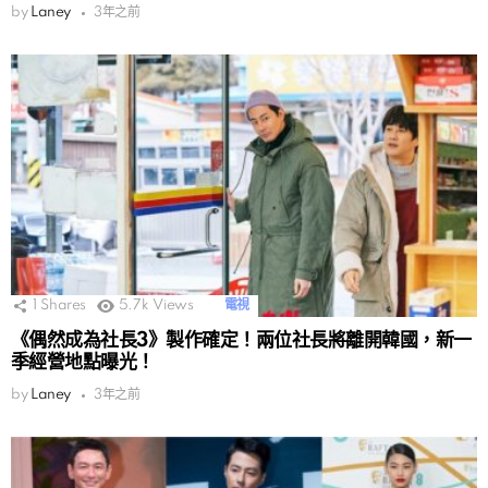
by
Laney
3年之前
1
Shares
5.7k
Views
電視
《偶然成為社長3》製作確定！兩位社長將離開韓國，新一
季經營地點曝光！
by
Laney
3年之前