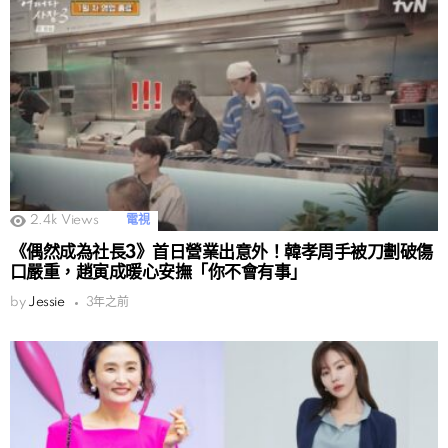
2.4k
Views
電視
《偶然成為社長3》首日營業出意外！韓孝周手被刀劃破傷
口嚴重，趙寅成暖心安撫「你不會有事」
by
Jessie
3年之前