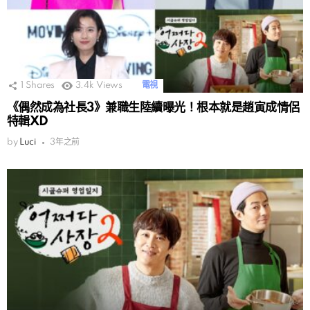
1
Shares
3.4k
Views
電視
《偶然成為社長3》兼職生陸續曝光！根本就是趙寅成情侶
特輯XD
by
Luci
3年之前