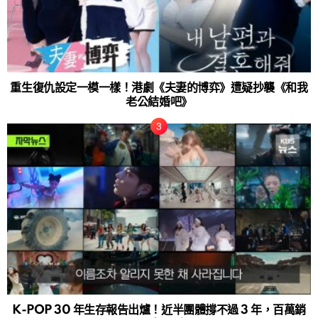
重生復仇設定一模一樣！港劇《夫妻的博弈》遭疑抄襲《和我
老公結婚吧》
K-POP 30 年生存報告出爐！近半團體撐不過 3 年，百萬銷