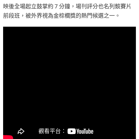
映後全場起立鼓掌約 7 分鐘，場刊評分也名列競賽片
前段班，被外界視為金棕櫚獎的熱門候選之一。