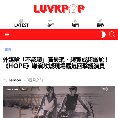
LATEST
流行
熱門
趨勢
S
SWITC
SKIN
Menu
電視
外媒嗆「不認識」黃晸珉、趙寅成超尷尬！
《HOPE》導演坎城現場霸氣回擊護演員
by
Lemon
3個月之前