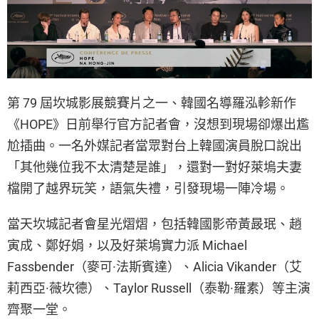
第 79 屆坎城影展競賽片之一、韓國名導羅泓軫新作
《HOPE》日前舉行官方記者會，沒想到現場卻爆出尷
尬插曲。一名外媒記者當眾對台上韓國演員脫口說出
「其他幾位我不太清楚是誰」，還對一對好萊塢夫妻
檔開了越界玩笑，語氣失禮，引發現場一陣冷場。
當天坎城記者會星光熠熠，包括韓國影帝黃晸珉、趙
寅成、鄭好娟，以及好萊塢實力派 Michael
Fassbender（麥可·法斯賓達）、Alicia Vikander（艾
莉西亞·薇坎德）、Taylor Russell（泰勒·羅素）等主演
齊聚一堂。