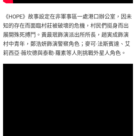
《HOPE》故事設定在非軍事區一處港口辦公室，因未
知的存在而面臨村莊被破壞的危機，村民們挺身而出
展開殊死搏鬥。黃晸珉飾演派出所所長，趙寅成飾演
村中青年，鄭浩妍飾演警察角色；麥可·法斯賓達、艾
莉西亞·薇坎德與泰勒·羅素等人則挑戰外星人角色。