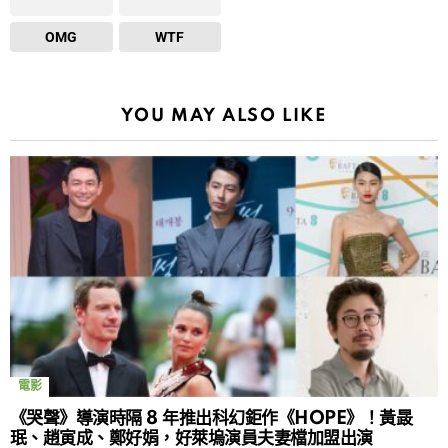
OMG
WTF
YOU MAY ALSO LIKE
電影
《哭聲》導演時隔 8 年推出科幻鉅作《HOPE》！黃晸
珉、趙寅成、鄭好娟，好萊塢演員夫妻檔加盟出演