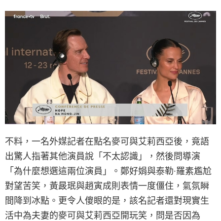
不料，一名外媒記者在點名麥可與艾莉西亞後，竟語
出驚人指著其他演員說「不太認識」，然後問導演
「為什麼想選這兩位演員」。鄭好娟與泰勒·羅素尷尬
對望苦笑，黃晸珉與趙寅成則表情一度僵住，氣氛瞬
間降到冰點。更令人傻眼的是，該名記者還對現實生
活中為夫妻的麥可與艾莉西亞開玩笑，問是否因為