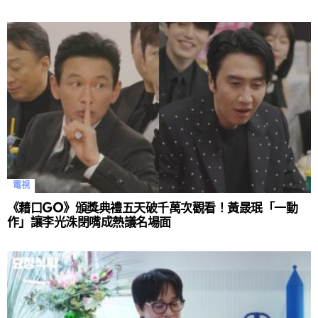
電視
《藉口GO》頒獎典禮五天破千萬次觀看！黃晸珉「一動
作」讓李光洙閉嘴成熱議名場面