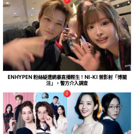
ENHYPEN 粉絲疑遭網暴直播輕生！NI-KI 曾影射「博關
注」，警方介入調查