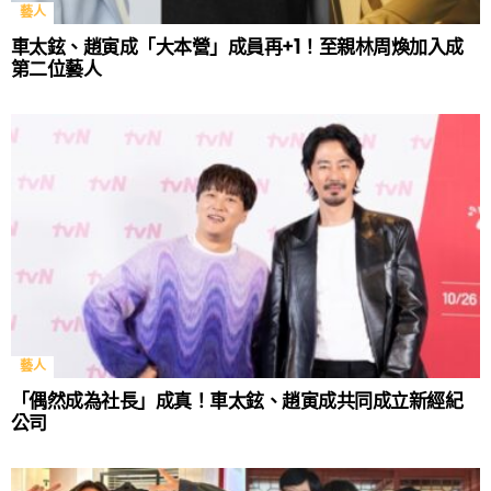
藝人
車太鉉、趙寅成「大本營」成員再+1！至親林周煥加入成
第二位藝人
藝人
「偶然成為社長」成真！車太鉉、趙寅成共同成立新經紀
公司