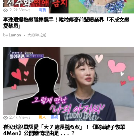
2.2k
Views
電視
李珠珢爆熱戀職棒選手！韓啦傳奇前輩曝業界「不成文戀
愛禁忌」
by
Lemon
大約1年之前
2.4k
Views
藝人
電視
崔汝珍脫單認愛「大 7 歲長腿叔叔」！《脫掉鞋子恢單
4Men》公開戀情理由是 . . . ？