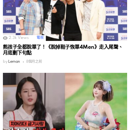
2.3k
Views
電視
熊孩子全都脫單了！《脫掉鞋子恢單4Men》走入尾聲、
月底劃下句點
by
Lemon
8個月之前