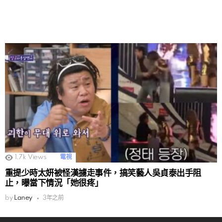
1.7k
Views
電視
重提少時太妍被怪漢擄走事件，搞笑藝人吳貞泰出手阻
止，曝當下情況「她很疼」
by
Laney
3年之前