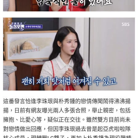
這番發言恰逢李珠珢與朴秀鍾的戀情傳聞鬧得沸沸揚
揚，日前有網友曝光兩人多張合照，舉止親密，包括
擁抱、比愛心等，疑似正在交往。雖然雙方目前尚未
對戀情做出回應，但因李珠珢過去曾是起亞虎啦啦隊