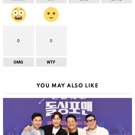
0
0
OMG
WTF
YOU MAY ALSO LIKE