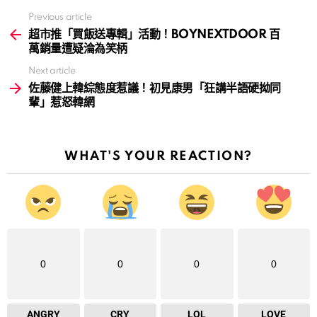
Previous article
See
more
超市推「買飯送專輯」活動！BOYNEXTDOOR 百
萬銷量遭疑淪為笑柄
Next article
佐藤健上韓綜態度惹議！初見康男「狂講半語硬拗同
輩」惹怒韓網
WHAT'S YOUR REACTION?
0
0
0
0
ANGRY
CRY
LOL
LOVE