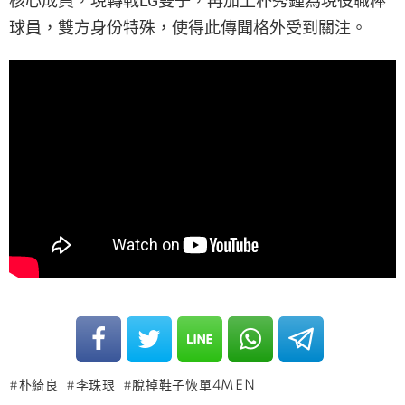
核心成員，現轉戰LG雙子，再加上朴秀鍾為現役職棒
球員，雙方身份特殊，使得此傳聞格外受到關注。
朴綺良
李珠珢
脫掉鞋子恢單4MEN