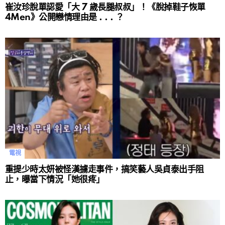
崔汝珍脫單認愛「大 7 歲長腿叔叔」！《脫掉鞋子恢單
4Men》公開戀情理由是 . . . ？
電視
重提少時太妍被怪漢擄走事件，搞笑藝人吳貞泰出手阻
止，曝當下情況「她很疼」