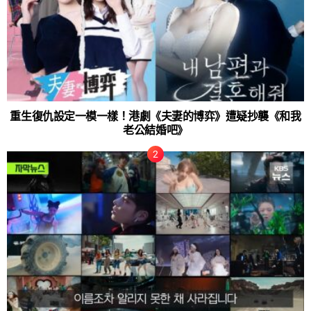
重生復仇設定一模一樣！港劇《夫妻的博弈》遭疑抄襲《和我
老公結婚吧》