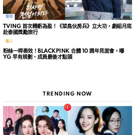
電視
TVING 首次轉虧為盈！《菜鳥伙房兵》立大功，劇組月底
赴泰國獎勵旅行
藝人
粉絲一桿奏效！BLACKPINK 合體 10 週年見面會，曝
YG 早有規劃、成員最後才點頭
TRENDING NOW