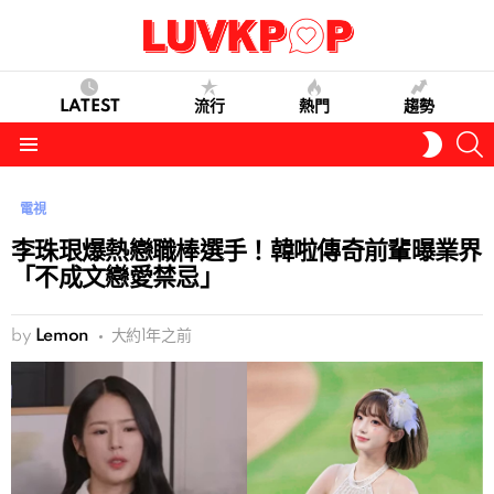
LATEST
流行
熱門
趨勢
S
SWITC
SKIN
Menu
電視
李珠珢爆熱戀職棒選手！韓啦傳奇前輩曝業界
「不成文戀愛禁忌」
by
Lemon
大約1年之前