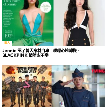
藝人
Jennie 認了曾因身材自卑！親曝心境轉變、
BLACKPINK 情誼永不變