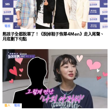
電視
熊孩子全都脫單了！《脫掉鞋子恢單4Men》走入尾聲、
月底劃下句點
藝人
電視