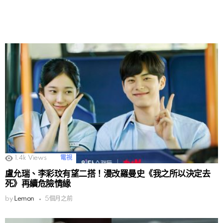
1.4k
Views
電視
盧允瑞、李彩玟有望二搭！漫改羅曼史《我之所以決定去
死》再續危險情緣
by
Lemon
5個月之前