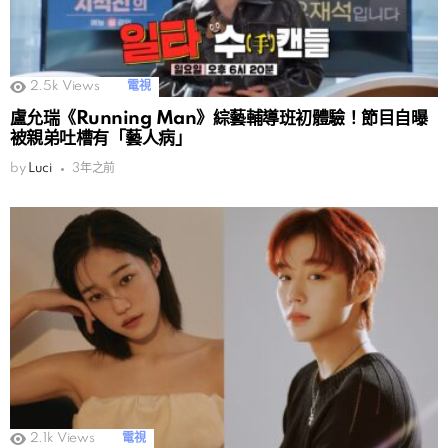
2.5k
Views
電視
盧允瑞《Running Man》綜藝輔導班初體驗！節目自曝
被親弟吐槽有「藝人病」
by
Luci
3年之前
2.1k
Views
電視