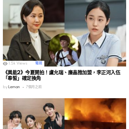
1.5k
Views
電視
《異能2》今夏開拍！盧允瑞、廉晶雅加盟，李正河入伍
「奉皙」確定換角
by
Lemon
7個月之前