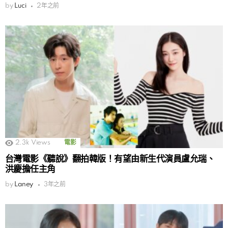
by
Luci
2年之前
2.3k
Views
電影
台灣電影《聽說》翻拍韓版！有望由新生代演員盧允瑞、
洪慶擔任主角
by
Laney
3年之前