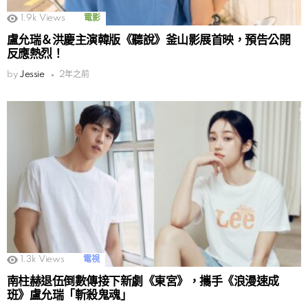
1.9k
Views
電影
盧允瑞＆洪慶主演韓版《聽說》釜山影展首映，預告公開
反應熱烈！
by
Jessie
2年之前
1.3k
Views
電視
南柱赫退伍倒數傳接下新劇《東宮》，攜手《浪漫速成
班》盧允瑞「斬殺鬼魂」