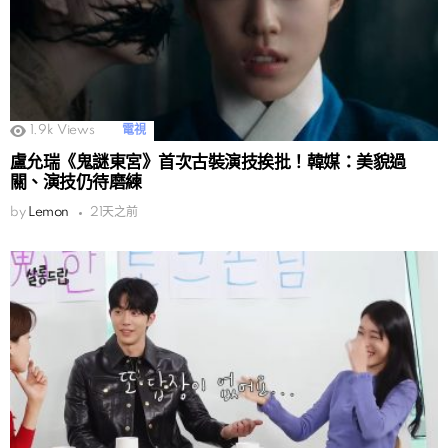
1.9k
Views
電視
盧允瑞《鬼謎東宮》首次古裝演技挨批！韓媒：美貌過
關、演技仍待磨練
by
Lemon
21天之前