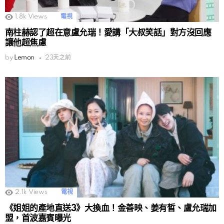
1.8k
Views
電視
南柱赫認了超在意盧允瑞！愛講「大叔笑話」對方沒回應
讓他超焦慮
by
Lemon
23天之前
2.1k
Views
電視
《姐姐的產地直送3》大換血！金善映、姜有晳、盧允瑞加
盟，首波嘉賓曝光