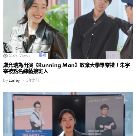
2.6k
Views
電視
盧允瑞為出演《Running Man》放棄大學畢業禮！朱宇
宰被點名綜藝接班人
by
Laney
3年之前