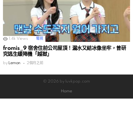
1.4k
Views
電視
fromis_9 宿舍住前公司屋頂！漏水又結冰像坐牢，曾研
究逃生緩降機「越獄」
by
Lemon
2個月之前
© 2026 by luvkpop.com
Home