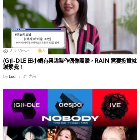
2.1k
Views
藝人
(G)I-DLE 田小娟有興趣製作偶像團體，RAIN 需要投資就
聯繫我！
by
Luci
3年之前