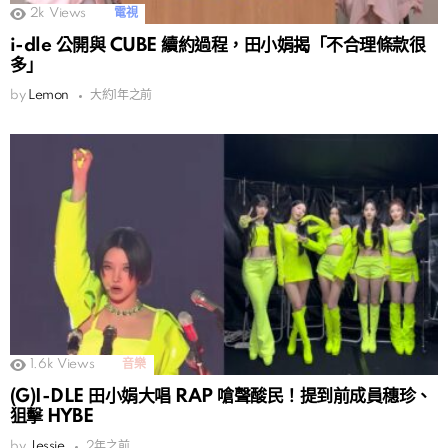
2k
Views
電視
i-dle 公開與 CUBE 續約過程，田小娟揭「不合理條款很
多」
by
Lemon
大約1年之前
1.6k
Views
音樂
(G)I-DLE 田小娟大唱 RAP 嗆聲酸民！提到前成員穗珍、
狙擊 HYBE
by
Jessie
2年之前