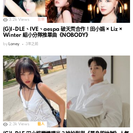
3.2k
Views
音樂
(G)I-DLE、IVE、aespa 破天荒合作！田小娟 × Liz ×
Winter 組小分隊推單曲《NOBODY》
by
Laney
3年之前
2.3k
Views
藝人