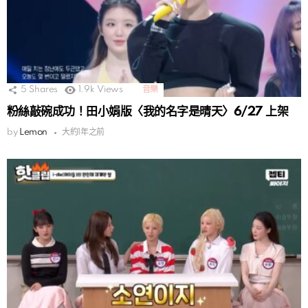
5
Shares
1.9k
Views
音樂
粉絲敲碗成功！田小娟版〈我的名字是晴天〉6/27 上架
by
Lemon
大約1年之前