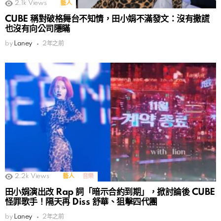
2.1k
Views
藝人
CUBE 稱對破格舞台不知情，田小娟不滿發文：沒有撒謊
也沒有向公司隱瞞
by
Laney
2年之前
2.2k
Views
藝人
音樂
田小娟演出改 Rap 詞「暗示合約到期」，掀討論後 CUBE
怪罪歌手！隔天再 Diss 舒華、狙擊四代團
by
Laney
2年之前