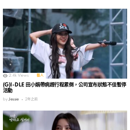
2.4k
Views
藝人
(G)I-DLE 田小娟帶病趕行程累倒，公司宣布狀態不佳暫停
活動
by
Jessie
2年之前