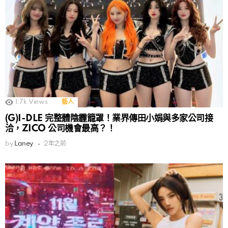
1.7k
Views
藝人
(G)I-DLE 完整體陰霾籠罩！業界傳田小娟與多家公司接
洽，ZICO 公司機會最高？！
by
Laney
2年之前