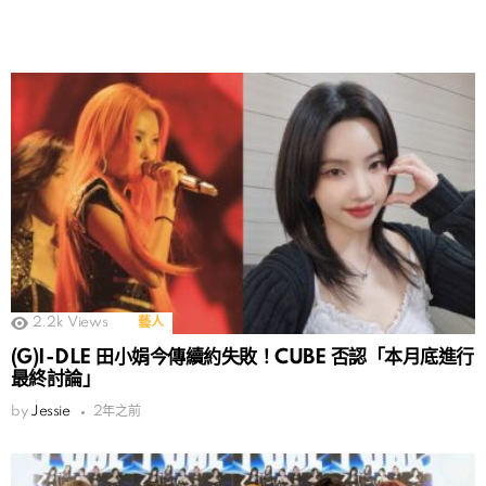
2.2k
Views
藝人
(G)I-DLE 田小娟今傳續約失敗！CUBE 否認「本月底進行
最終討論」
by
Jessie
2年之前