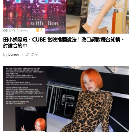
1.9k
Views
藝人
田小娟發飆、CUBE 當晚推翻說法！改口認對舞台知情、
討論合約中
by
Laney
2年之前