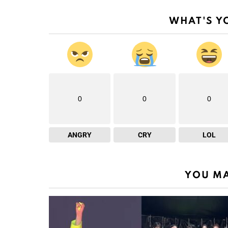
WHAT'S Y
0
0
0
ANGRY
CRY
LOL
YOU MA