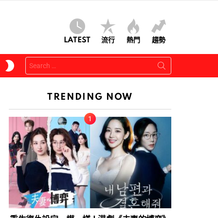
LATEST
流行
熱門
趨勢
Search
SWITCH
for:
SKIN
TRENDING NOW