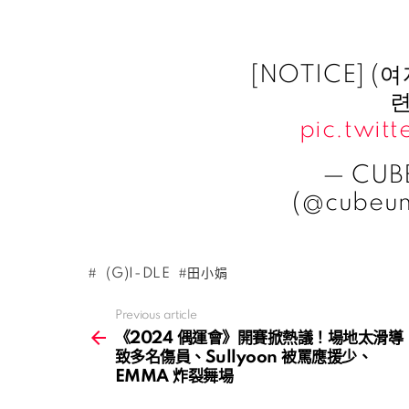
[NOTICE] 
련
pic.twit
— CUB
(@cubeun
(G)I-DLE
田小娟
Previous article
See
more
《2024 偶運會》開賽掀熱議！場地太滑導
致多名傷員、Sullyoon 被罵應援少、
EMMA 炸裂舞場