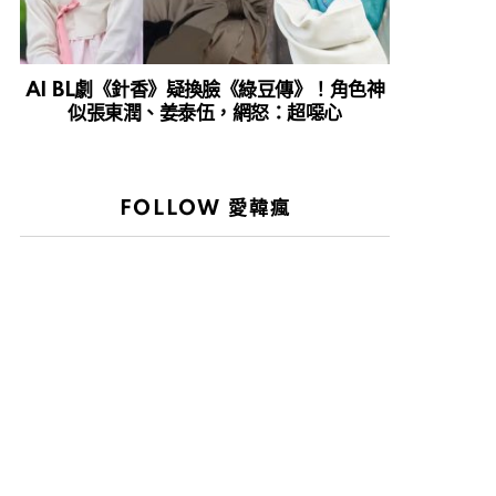
AI BL劇《針香》疑換臉《綠豆傳》！角色神
似張東潤、姜泰伍，網怒：超噁心
FOLLOW 愛韓瘋