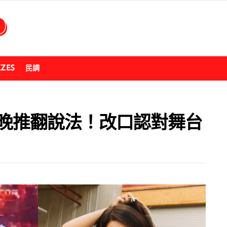
ZZES
民調
當晚推翻說法！改口認對舞台