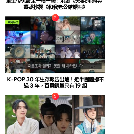
重生復仇設定一模一樣！港劇《夫妻的博弈》
遭疑抄襲《和我老公結婚吧》
K-POP 30 年生存報告出爐！近半團體撐不
過 3 年，百萬銷量只有 19 組