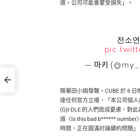
道，公司可能會蒙受損失」。
전소연
pic.twi
— 마키 (@my_k
滑導
隨著田小娟發聲，CUBE 於 
達任何官方立場，「本公司個人
(G)I-DLE 的人們造成憂慮
道〈Is this bad b****
時間，正在圓滿討論續約問題」