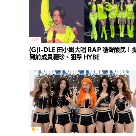
音樂
(G)I-DLE 田小娟大唱 RAP 嗆聲酸民！
到前成員穗珍、狙擊 HYBE
藝人