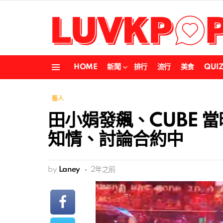
HOME
新聞
排行
流行
美食
QUI
Menu
藝人
田小娟發飆、CUBE 
知情、討論合約中
by
Laney
2年之前