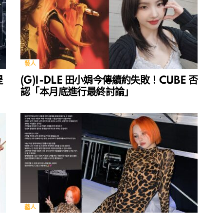
藝人
提
(G)I-DLE 田小娟今傳續約失敗！CUBE 否
認「本月底進行最終討論」
藝人