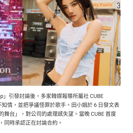
 Rap」引發討論後，多家韓媒報導所屬社 CUBE
稱對演出不知情，並把爭議怪罪於歌手。田小娟於 6 日發文表
舞台」，對公司的處理感失望。當晚 CUBE 首度
，同時承認正在討論合約。