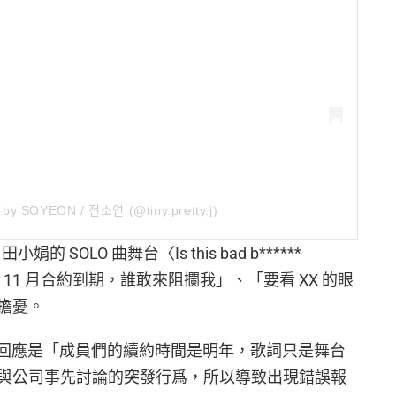
d by SOYEON / 전소연 (@tiny.pretty.j)
娟的 SOLO 曲舞台〈Is this bad b******
，11 月合約到期，誰敢來阻攔我」、「要看 XX 的眼
擔憂。
時的回應是「成員們的續約時間是明年，歌詞只是舞台
與公司事先討論的突發行爲，所以導致出現錯誤報