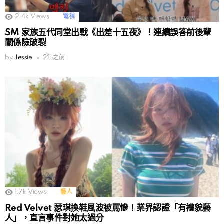
2.4k
Views
電視
SM 家族五代同堂出戰《出差十五夜》！連續誤答前後輩
關係險破裂
by
Jessie
2年之前
1.7k
Views
藝人
Red Velvet 瑟琪換鞋風波被罵慘！業界認證「有禮貌藝
人」，直言事件對她太過分