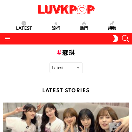
LATEST
流行
熱門
趨勢
S
SWITC
SKIN
Menu
瑟琪
LATEST STORIES