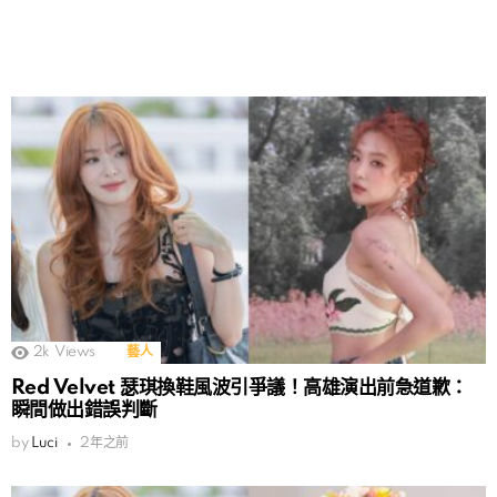
2k
Views
藝人
Red Velvet 瑟琪換鞋風波引爭議！高雄演出前急道歉：
瞬間做出錯誤判斷
by
Luci
2年之前