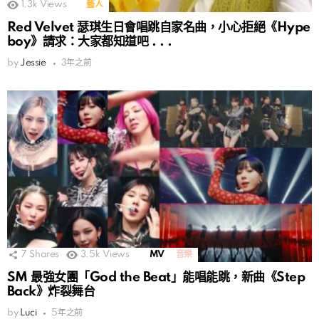
1.3k
Views
藝人
Red Velvet 瑟琪生日會唱跳自家名曲，小心拒絕《Hype
boy》請求：大家都知道吧 . . .
by
Jessie
3年之前
7
Shares
3.5k
Views
MV
音樂
SM 最強女團「God the Beat」能唱能跳，新曲《Step
Back》炸裂舞台
by
Luci
5年之前