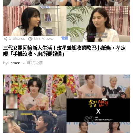
5
Shares
1.8k
Views
電視
三代女團回憶新人生活！玟星羞認收過歐巴小紙條，孝定
曝「手機沒收、廁所要報備」
by
Lemon
11個月之前