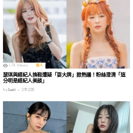
1.7k
Views
藝人
瑟琪與經紀人換鞋遭疑「耍大牌」掀熱議！粉絲澄清「這
分明是經紀人美談」
by
Luci
2年之前