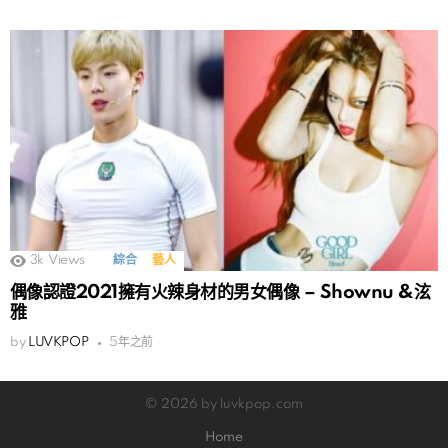
3k
Views
綜合
藝人
偶像認證2021擁有火辣身材的男女偶像 – Shownu &泫
雅
by
LUVKPOP
5年之前
© 2026 by luvkpop.com
Home