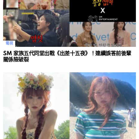
電視
SM 家族五代同堂出戰《出差十五夜》！連續誤答前後輩
關係險破裂