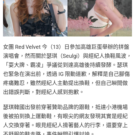
女團 Red Velvet 今（13）日參加高雄巨蛋舉辦的拼盤
演唱會，然而關於瑟琪（Seulgi）與經紀人換鞋風波，
「耍大牌、霸凌」爭議從到達高雄後持續發酵。瑟琪
也緊急在演出前，透過 IG 限動道歉，解釋是自己腳傷
疼痛難忍，雖然經紀人主動提出換鞋，但自己瞬間做
出錯誤判斷，對經紀人感到抱歉。
瑟琪韓國出發前穿著贊助品牌的跟鞋，抵達小港機場
後被拍到換上運動鞋，有眼尖的網友發現其實是經紀
人交換穿著。眼見經紀人揹著藝人的行李，還要穿上
不舒服的鞋走路，事件瞬間引爆討論。