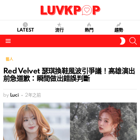
LATEST
流行
熱門
趨勢
S
SWITC
SKIN
Menu
藝人
Red Velvet 瑟琪換鞋風波引爭議！高雄演出
前急道歉：瞬間做出錯誤判斷
by
Luci
2年之前