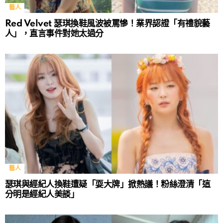
藝人
Red Velvet 瑟琪換鞋風波被罵慘！業界認證「有禮貌藝
人」，直言事件對她太過分
藝人
瑟琪與經紀人換鞋遭疑「耍大牌」掀熱議！粉絲澄清「這
分明是經紀人美談」