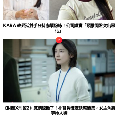
KARA 韓昇延雙手狂抖嚇壞粉絲！公司證實「頸椎間盤突出惡
化」
《財閥X刑警2》感情線斷了！朴智賢確定缺席續集，女主角將
更換人選